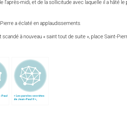
l’après-midi, et de la sollicitude avec laquelle il a hâté le
-Pierre a éclaté en applaudissements.
it scandé à nouveau « saint tout de suite », place Saint-Pier
n-Paul
« Les paroles secrètes
de Jean-Paul II »,
déclarations de Mgr
Dziwisz