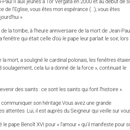
n-Paul II aux jeunes à Tor Vergata en 2000 et au début de 
nce de l’Eglise, vous êtes mon espérance (…), vous êtes
ourd’hui ».
e la tombe, à l’heure anniversaire de la mort de Jean-Paul 
 fenêtre qui était celle d’où le pape leur parlait le soir, lor
de la mort, a souligné le cardinal polonais, les fenêtres étaie
d soulagement, cela lui a donné de la force », continuait le
venir des saints : ce sont les saints qui font l’histoire ».
de communiquer son héritage.Vous avez une grande
 attentes. Lui, il est auprès du Seigneur qui veille sur vous
 le pape Benoît XVI pour « l’amour » qu’il manifeste pour s