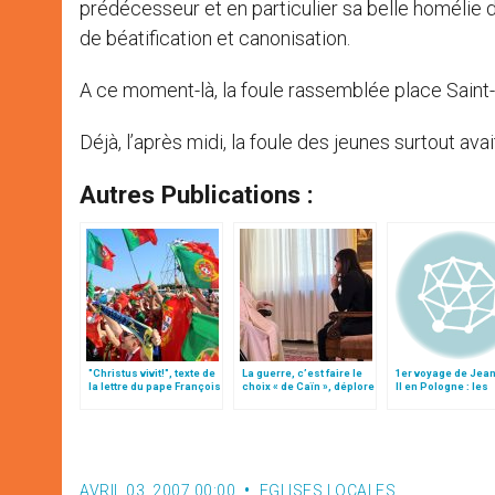
prédécesseur et en particulier sa belle homélie de 
de béatification et canonisation.
A ce moment-là, la foule rassemblée place Saint
Déjà, l’après midi, la foule des jeunes surtout ava
Autres Publications :
"Christus vivit!", texte de
La guerre, c’est faire le
1er voyage de Jea
la lettre du pape François
choix « de Caïn », déplore
II en Pologne : les
aux jeunes du monde
le pape François
souvenirs du card.
Dziwisz (II)
AVRIL 03, 2007 00:00
EGLISES LOCALES