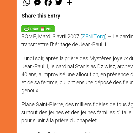
h
e
a
w
h
a
s
c
i
a
t
s
e
t
r
Share this Entry
s
e
b
t
e
A
n
o
e
p
g
o
r
p
e
k
ROME, Mardi 3 avril 2007 (
ZENIT.org
) – Le cardi
r
transmettre l’héritage de Jean-Paul II.
Lundi soir, après la prière des Mystères joyeux d
Jean-Paul II, le cardinal Stanislas Dziwisz, arch
40 ans, a improvisé une allocution, en présence 
et de sa femme, qui ont ensuite déposé des fleur
genoux.
Place Saint-Pierre, des milliers fidèles de tous 
surtout des jeunes et des jeunes familles d’Ital
pour s’unir à la prière du chapelet.