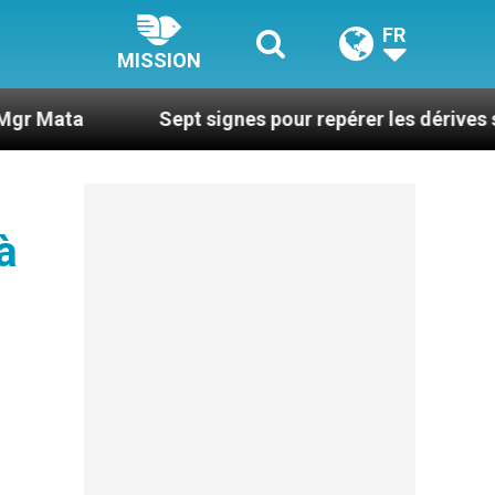
FR
MISSION
Sept signes pour repérer les dérives sectaires du
à