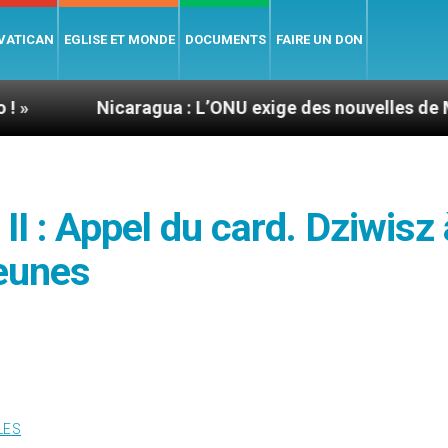
 VATICAN
EGLISE ET MONDE
DOCUMENTS
FAIRE UN DON
icaragua : L’ONU exige des nouvelles de Mgr Mata
II : Appel du card. Dziwisz 
jeunes
LES