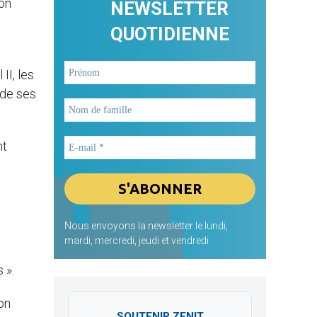
son
NEWSLETTER
QUOTIDIENNE
II, les
s de ses
nt
Nous envoyons la newsletter le lundi,
mardi, mercredi, jeudi et vendredi
 ».
on
SOUTENIR ZENIT