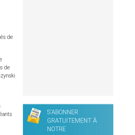
gés de
e
us de
czynski
s
S'ABONNER
géants
GRATUITEMENT À
NOTRE