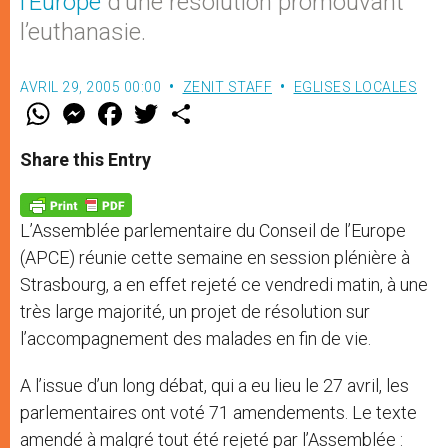
l’Europe
d’une résolution promouvant
l’euthanasie.
AVRIL 29, 2005 00:00
ZENIT STAFF
EGLISES LOCALES
W
M
F
T
S
h
e
a
w
h
a
s
c
i
a
t
s
e
t
r
Share this Entry
s
e
b
t
e
A
n
o
e
p
g
o
r
p
e
k
L’Assemblée parlementaire du Conseil de l’Europe
r
(APCE) réunie cette semaine en session plénière à
Strasbourg, a en effet rejeté ce vendredi matin, à une
très large majorité, un projet de résolution sur
l’accompagnement des malades en fin de vie.
A l’issue d’un long débat, qui a eu lieu le 27 avril, les
parlementaires ont voté 71 amendements. Le texte
amendé à malgré tout été rejeté par l’Assemblée :