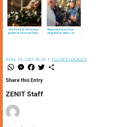
«Du Ciel à la Terre pour
Répondre à la crise
porter la Terre au Ciel»,
migratoire, avec « le
par Mgr Francesco Follo
style de l’humanité »!
(texte complet)
AVRIL 29, 2005 00:00
EGLISES LOCALES
W
M
F
T
S
h
e
a
w
h
a
s
c
i
a
t
s
e
t
r
Share this Entry
s
e
b
t
e
A
n
o
e
p
g
o
r
ZENIT Staff
p
e
k
r