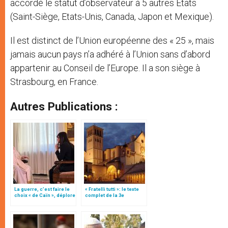
accordé le statut d’observateur à 5 autres Etats
(Saint-Siège, Etats-Unis, Canada, Japon et Mexique).
Il est distinct de l’Union européenne des « 25 », mais
jamais aucun pays n’a adhéré à l’Union sans d’abord
appartenir au Conseil de l’Europe. Il a son siège à
Strasbourg, en France.
Autres Publications :
La guerre, c’est faire le
« Fratelli tutti »: le texte
choix « de Caïn », déplore
complet de la 3e
le pape François
encyclique du pape
François