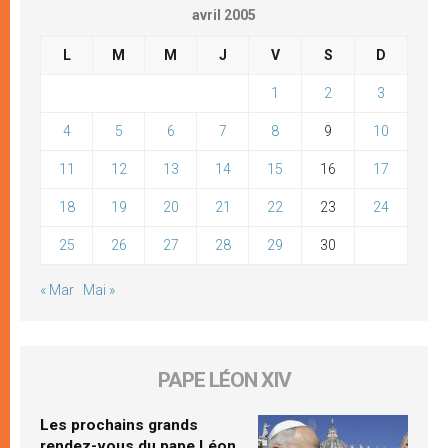
avril 2005
L
M
M
J
V
S
D
1
2
3
4
5
6
7
8
9
10
11
12
13
14
15
16
17
18
19
20
21
22
23
24
25
26
27
28
29
30
« Mar
Mai »
PAPE LÉON XIV
Les prochains grands
rendez-vous du pape Léon