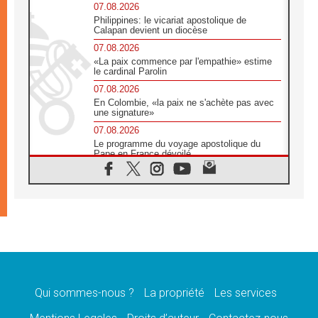
07.08.2026
Philippines: le vicariat apostolique de
Calapan devient un diocèse
07.08.2026
«La paix commence par l'empathie» estime
le cardinal Parolin
07.08.2026
En Colombie, «la paix ne s'achète pas avec
une signature»
07.08.2026
Le programme du voyage apostolique du
Pape en France dévoilé
07.08.2026
1ère Conférence continentale sur l'éducation
catholique en Afrique
07.08.2026
Un logo symbolique pour la venue du Pape
en France
07.08.2026
Cardinal Rossi: «La venue du Pape Léon en
Argentine est un hommage à François»
Qui sommes-nous ?
La propriété
Les services
07.08.2026
Hiroshima et Nagasaki, 81 ans après,