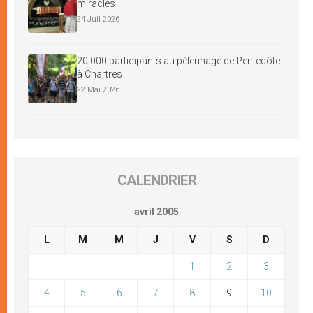
miracles
24 Juil 2026
20 000 participants au pèlerinage de Pentecôte
à Chartres
22 Mai 2026
CALENDRIER
avril 2005
L
M
M
J
V
S
D
1
2
3
4
5
6
7
8
9
10