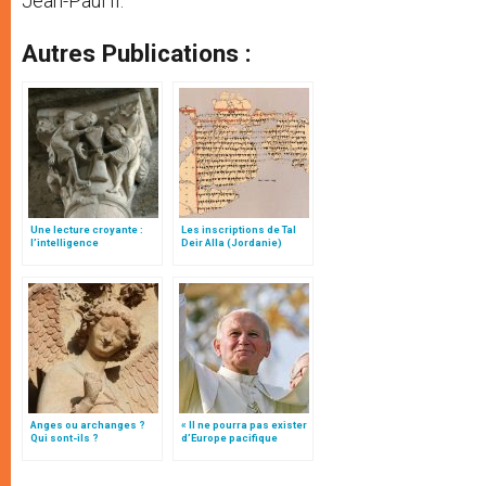
Jean-Paul II.
Autres Publications :
Une lecture croyante :
Les inscriptions de Tal
l’intelligence
Deir Alla (Jordanie)
typologique des deux
Testaments
Anges ou archanges ?
« Il ne pourra pas exister
Qui sont-ils ?
d’Europe pacifique
sans… »: l’Ukraine, dans
la vision de Jean-Paul II