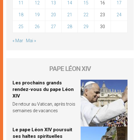
11
12
13
14
15
16
17
18
19
20
21
22
23
24
25
26
27
28
29
30
« Mar
Mai »
PAPE LÉON XIV
Les prochains grands
rendez-vous du pape Léon
XIV
De retour au Vatican, après trois
semaines de vacances
Le pape Léon XIV poursuit
ses haltes spirituelles