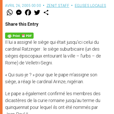
AVRIL 26, 2005 00:00
ZENIT STAFF
EGLISES LOCALES
W
M
F
T
S
h
e
a
w
h
a
s
c
i
a
t
s
e
t
r
Share this Entry
s
e
b
t
e
A
n
o
e
p
g
o
r
p
e
k
Il lui a assigné le siège qui était jusqu’ici celui du
r
cardinal Ratzinger : le siège suburbicaire (un des
sièges épiscopaux entourant la ville – l’urbs – de
Rome) de Velletri-Segni.
« Qui suis-je ? » pour que le pape m’assigne son
siège, a réagi le cardinal Arinze, nigérian.
Le pape a également confirmé les membres des
dicastères de la curie romaine jusqu’au terme du
quinquennat pour lequel ils ont été nommés par