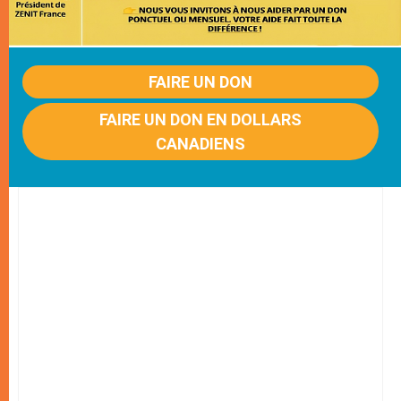
FAIRE UN DON
FAIRE UN DON EN DOLLARS
CANADIENS