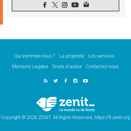
08.08.2026
Léon XIV au sanctuaire de Notre Dame du
Bon Conseil à Genazzano en septembre
08.08.2026
Léon XIV: Sainte Agathe aide à contempler
la victoire de l'amour sur la mort
08.08.2026
«Relancer l'empathie», le projet Triennal d'art
des Universités catholiques
Qui sommes-nous ?
La propriété
Les services
08.08.2026
Signis 2026, donner la parole aux religieuses
Mentions Legales
Droits d’auteur
Contactez-nous
catholiques
08.08.2026
Au Bangladesh, l'Église accompagne les
Dalits sur le chemin de la dignité
07.08.2026
Philippines: le vicariat apostolique de
Calapan devient un diocèse
Copyright © 2026 ZENIT. All Rights Reserved. https://fr.zenit.org