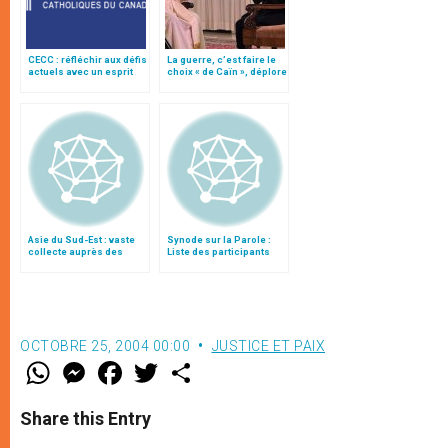
CECC : réfléchir aux défis
La guerre, c’est faire le
actuels avec un esprit
choix « de Caïn », déplore
d’espérance
le pape François
Asie du Sud-Est : vaste
Synode sur la Parole :
collecte auprès des
Liste des participants
catholiques du Canada
OCTOBRE 25, 2004 00:00
JUSTICE ET PAIX
W
M
F
T
S
h
e
a
w
h
a
s
c
i
a
t
s
e
t
r
Share this Entry
s
e
b
t
e
A
n
o
e