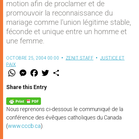
motion afin de proclamer et de
promouvoir la reconnaissance du
mariage comme l’union légitime stable,
féconde et unique entre un homme et
une femme.
OCTOBRE 25, 2004 00:00
ZENIT STAFF
JUSTICE ET
PAIX
W
M
F
T
S
h
e
a
w
h
a
s
c
i
a
t
s
e
t
r
Share this Entry
s
e
b
t
e
A
n
o
e
p
g
o
r
p
e
k
Nous reprenons ci-dessous le communiqué de la
r
conférence des évêques catholiques du Canada
(
www.cccb.ca
).