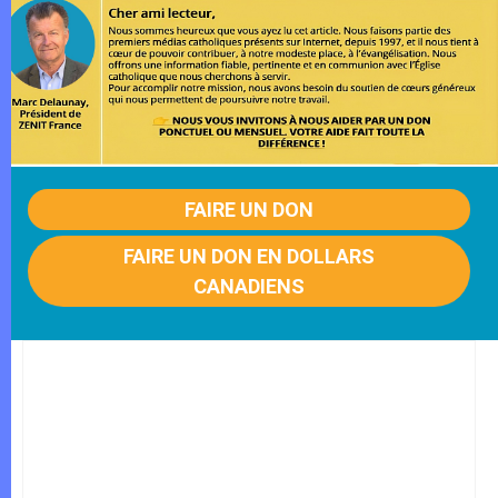
FAIRE UN DON
FAIRE UN DON EN DOLLARS
CANADIENS