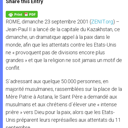
Share this Entry
s
e
b
t
e
A
n
o
e
p
g
o
r
p
e
k
ROME, dimanche 23 septembre 2001 (
ZENIT.org
) –
r
Jean-Paul II a lancé de la capitale du Kazakhstan, ce
dimanche, un dramatique appel à la paix dans le
monde, afin que les attentats contre les Etats-Unis
ne « provoquent pas de divisions encore plus
grandes » et que la religion ne soit jamais un motif de
conflit.
S´adressant aux quelque 50.000 personnes, en
majorité musulmanes, rassemblées sur la place de la
Mère Patrie à Astana, le Saint Père a demandé aux
musulmans et aux chrétiens d´élever une « intense
prière » vers Dieu pour la paix, alors que les Etats-
Unis préparent leurs représailles aux attentats du 11
septembre.