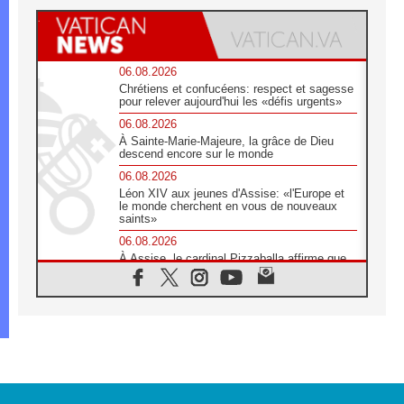
06.08.2026
Chrétiens et confucéens: respect et sagesse
pour relever aujourd'hui les «défis urgents»
06.08.2026
À Sainte-Marie-Majeure, la grâce de Dieu
descend encore sur le monde
06.08.2026
Léon XIV aux jeunes d'Assise: «l'Europe et
le monde cherchent en vous de nouveaux
saints»
06.08.2026
À Assise, le cardinal Pizzaballa affirme que
«les chrétiens veulent la paix»
06.08.2026
Au Mexique, le cardinal Parolin invite à être
aux côtés des marginalisées
06.08.2026
À Assise, le Pape invite les jeunes à
«construire la civilisation de l'amour»
05.08.2026