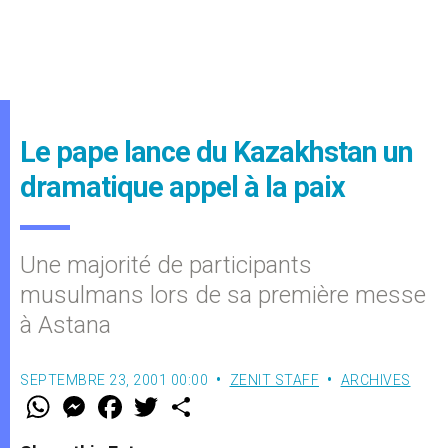
Le pape lance du Kazakhstan un
dramatique appel à la paix
Une majorité de participants
musulmans lors de sa première messe
à Astana
SEPTEMBRE 23, 2001 00:00
ZENIT STAFF
ARCHIVES
W
M
F
T
S
h
e
a
w
h
a
s
c
i
a
t
s
e
t
r