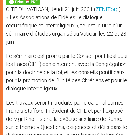
p
g
o
r
p
e
k
CITE DU VATICAN, Jeudi 21 juin 2001 (
ZENIT.org
) –
r
« Les Associations de Fidèles: le dialogue
œcuménique et interreligieux », tel est le titre d´un
séminaire d´études organisé au Vatican les 22 et 23
juin.
Le séminaire est promu par le Conseil pontifical pour
les Laïcs (CPL) conjointement avec la Congrégation
pour la doctrine de la foi, et les conseils pontificaux
pour la promotion de l´Unité des Chrétiens et pour le
dialogue interreligieux.
Les travaux seront introduits par le cardinal James
Francis Stafford, Président du CPL et par l´exposé
de Mgr Rino Fisichella, évêque auxiliaire de Rome,
sur le thème: « Questions, exigences et défis dans le