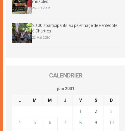
miracles
24 Juil 2026
20 000 participants au pèlerinage de Pentecôte
à Chartres
22 Mai 2026
CALENDRIER
juin 2001
L
M
M
J
V
S
D
1
2
3
4
5
6
7
8
9
10