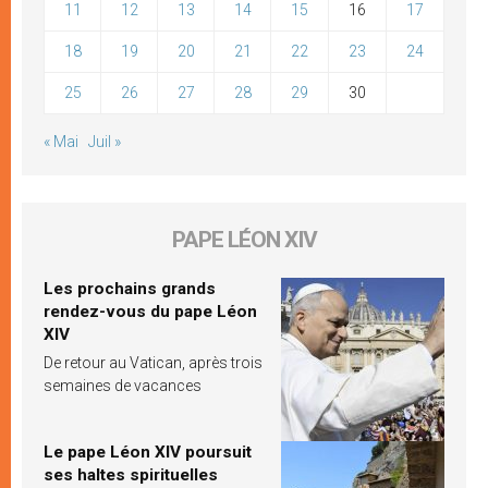
11
12
13
14
15
16
17
18
19
20
21
22
23
24
25
26
27
28
29
30
« Mai
Juil »
PAPE LÉON XIV
Les prochains grands
rendez-vous du pape Léon
XIV
De retour au Vatican, après trois
semaines de vacances
Le pape Léon XIV poursuit
ses haltes spirituelles