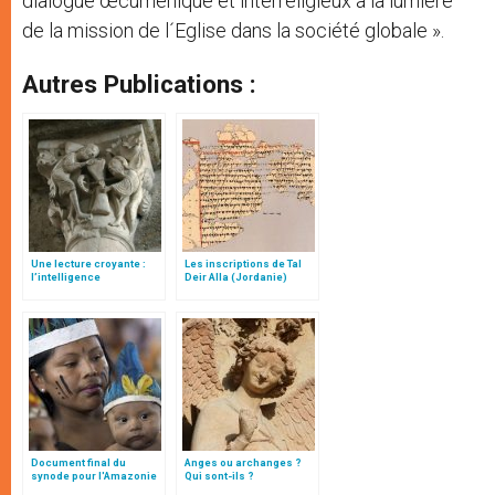
dialogue œcuménique et interreligieux à la lumière
de la mission de l´Eglise dans la société globale ».
Autres Publications :
Une lecture croyante :
Les inscriptions de Tal
l’intelligence
Deir Alla (Jordanie)
typologique des deux
Testaments
Document final du
Anges ou archanges ?
synode pour l'Amazonie
Qui sont-ils ?
en français: traduction