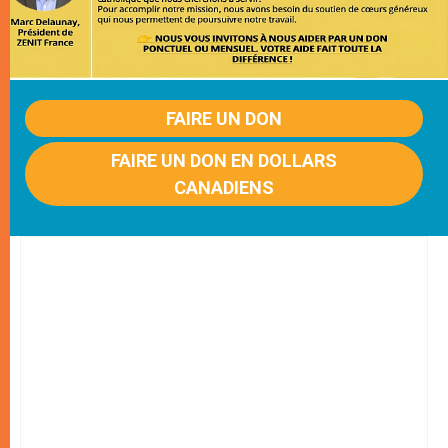
FAIRE UN DON
FAIRE UN DON EN DOLLARS
CANADIENS