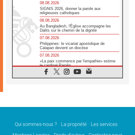
08.08.2026
SIGNIS 2026, donner la parole aux
religieuses catholiques
08.08.2026
Au Bangladesh, l'Église accompagne les
Dalits sur le chemin de la dignité
07.08.2026
Philippines: le vicariat apostolique de
Calapan devient un diocèse
07.08.2026
«La paix commence par l'empathie» estime
le cardinal Parolin
07.08.2026
En Colombie, «la paix ne s'achète pas avec
une signature»
07.08.2026
Le programme du voyage apostolique du
Pape en France dévoilé
07.08.2026
1ère Conférence continentale sur l'éducation
catholique en Afrique
Qui sommes-nous ?
La propriété
Les services
07.08.2026
Un logo symbolique pour la venue du Pape