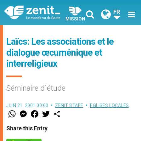
FR
MISSION
Laïcs: Les associations et le
dialogue œcuménique et
interreligieux
Séminaire d´étude
JUIN 21, 2001 00:00
ZENIT STAFF
EGLISES LOCALES
W
M
F
T
S
h
e
a
w
h
a
s
c
i
a
t
s
e
t
r
Share this Entry
s
e
b
t
e
A
n
o
e