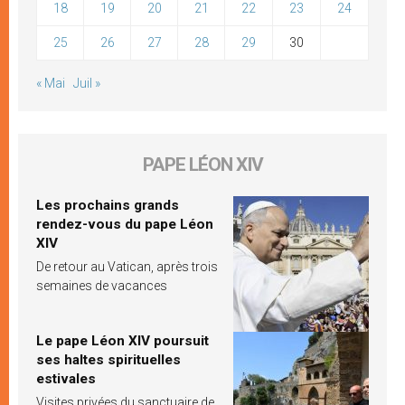
18
19
20
21
22
23
24
25
26
27
28
29
30
« Mai
Juil »
PAPE LÉON XIV
Les prochains grands
rendez-vous du pape Léon
XIV
De retour au Vatican, après trois
semaines de vacances
Le pape Léon XIV poursuit
ses haltes spirituelles
estivales
Visites privées du sanctuaire de