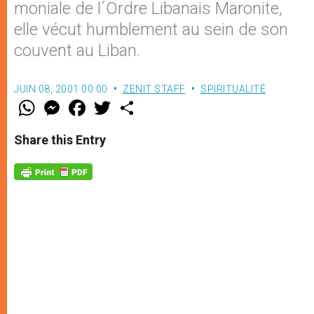
moniale de l´Ordre Libanais Maronite,
elle vécut humblement au sein de son
couvent au Liban.
JUIN 08, 2001 00:00
ZENIT STAFF
SPIRITUALITÉ
W
M
F
T
S
h
e
a
w
h
a
s
c
i
a
t
s
e
t
r
Share this Entry
s
e
b
t
e
A
n
o
e
p
g
o
r
p
e
k
r