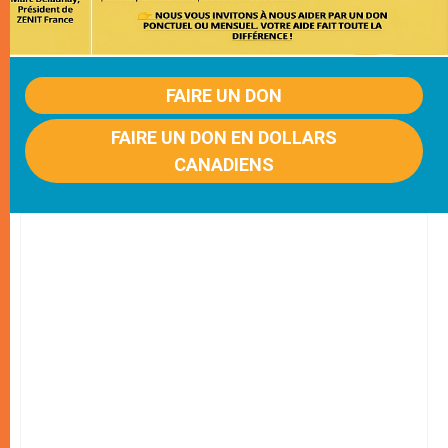
FAIRE UN DON
FAIRE UN DON EN DOLLARS
CANADIENS