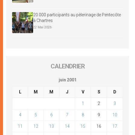
20 000 participants au pèlerinage de Pentecôte
à Chartres
22 Mai 2026
CALENDRIER
juin 2001
L
M
M
J
V
S
D
1
2
3
4
5
6
7
8
9
10
11
12
13
14
15
16
17