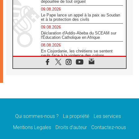
dépouillée de tout orgueil
09.08.2026
Le Pape lance un appel à la paix au Soudan
et à la protection des civils
09.08.2026
Déclaration d'Addis-Abeba du SCEAM sur
l'Éducation Catholique en Afrique
08.08.2026
En Cisjordanie, les chrétiens se sentent
seuls face à la violence des colons
08.08.2026
Léon XIV au sanctuaire de Notre Dame du
Bon Conseil à Genazzano en septembre
08.08.2026
Léon XIV: Sainte Agathe aide à contempler
la victoire de l'amour sur la mort
08.08.2026
«Relancer l'empathie», le projet Triennal d'art
des Universités catholiques
Qui sommes-nous ?
La propriété
Les services
08.08.2026
Signis 2026, donner la parole aux religieuses
Mentions Legales
Droits d’auteur
Contactez-nous
catholiques
08.08.2026