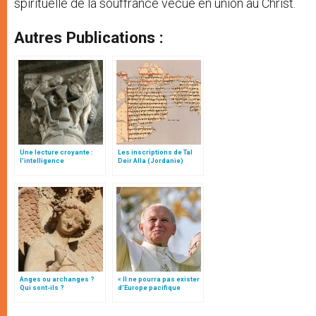
spirituelle de la souffrance vécue en union au Christ.
Autres Publications :
Une lecture croyante :
Les inscriptions de Tal
l’intelligence
Deir Alla (Jordanie)
typologique des deux
Testaments
Anges ou archanges ?
« Il ne pourra pas exister
Qui sont-ils ?
d’Europe pacifique
sans… »: l’Ukraine, dans
la vision de Jean-Paul II