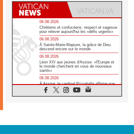
06.08.2026
Chrétiens et confucéens: respect et sagesse
pour relever aujourd'hui les «défis urgents»
06.08.2026
À Sainte-Marie-Majeure, la grâce de Dieu
descend encore sur le monde
06.08.2026
Léon XIV aux jeunes d'Assise: «l'Europe et
le monde cherchent en vous de nouveaux
saints»
06.08.2026
À Assise, le cardinal Pizzaballa affirme que
«les chrétiens veulent la paix»
06.08.2026
Au Mexique, le cardinal Parolin invite à être
aux côtés des marginalisées
06.08.2026
À Assise, le Pape invite les jeunes à
«construire la civilisation de l'amour»
05.08.2026