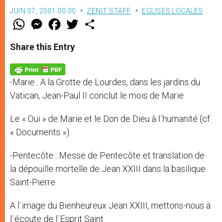
JUIN 07, 2001 00:00
ZENIT STAFF
EGLISES LOCALES
W
M
F
T
S
h
e
a
w
h
a
s
c
i
a
t
s
e
t
r
Share this Entry
s
e
b
t
e
A
n
o
e
p
g
o
r
p
e
k
-Marie : A la Grotte de Lourdes, dans les jardins du
r
Vatican, Jean-Paul II conclut le mois de Marie
Le « Oui » de Marie et le Don de Dieu à l´humanité (cf.
« Documents »)
-Pentecôte : Messe de Pentecôte et translation de
la dépouille mortelle de Jean XXIII dans la basilique
Saint-Pierre
A l´image du Bienheureux Jean XXIII, mettons-nous à
l´écoute de l´Esprit Saint