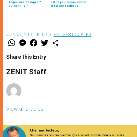
Anges ou archanges ?
« Il ne pourra pas exister
Qui sont-ils ?
d’Europe pacifique
sans… »: l’Ukraine, dans
la vision de Jean-Paul II
JUIN 07, 2001 00:00
EGLISES LOCALES
W
M
F
T
S
h
e
a
w
h
a
s
c
i
a
t
s
e
t
r
Share this Entry
s
e
b
t
e
A
n
o
e
p
g
o
r
ZENIT Staff
p
e
k
r
View all articles