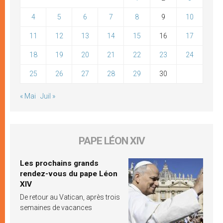
4
5
6
7
8
9
10
11
12
13
14
15
16
17
18
19
20
21
22
23
24
25
26
27
28
29
30
« Mai
Juil »
PAPE LÉON XIV
Les prochains grands
rendez-vous du pape Léon
XIV
De retour au Vatican, après trois
semaines de vacances