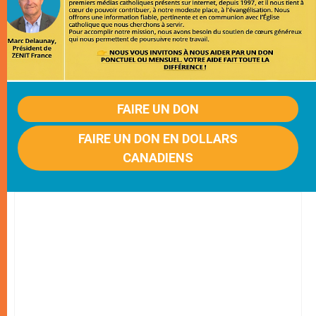
FAIRE UN DON
FAIRE UN DON EN DOLLARS
CANADIENS