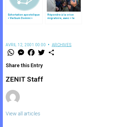
Exhortation apostolique
Répondre à la crise
« Verbum Domini »
migratoire, avec « le
style de l’humanité »!
(texte complet)
AVRIL 12, 2001 00:00
ARCHIVES
W
M
F
T
S
h
e
a
w
h
a
s
c
i
a
t
s
e
t
r
Share this Entry
s
e
b
t
e
A
n
o
e
p
g
o
r
ZENIT Staff
p
e
k
r
View all articles