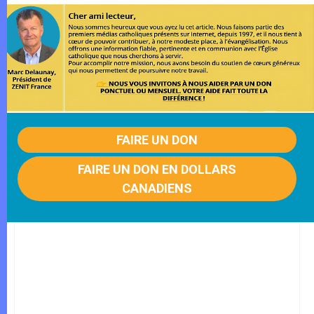
FAIRE UN DON
FAIRE UN DON EN DOLLARS
CANADIENS