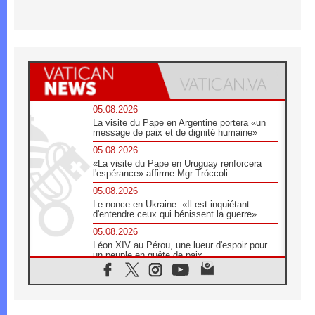
05.08.2026
La visite du Pape en Argentine portera «un
message de paix et de dignité humaine»
05.08.2026
«La visite du Pape en Uruguay renforcera
l'espérance» affirme Mgr Tróccoli
05.08.2026
Le nonce en Ukraine: «Il est inquiétant
d'entendre ceux qui bénissent la guerre»
05.08.2026
Léon XIV au Pérou, une lueur d'espoir pour
un peuple en quête de paix
05.08.2026
SCEAM: L'Église en Afrique vers
l'Assemblée ecclésiale de 2028 depuis
Addis-Abeba