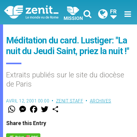
FR
MISSION
Méditation du card. Lustiger: "La
nuit du Jeudi Saint, priez la nuit !"
Extraits publiés sur le site du diocèse
de Paris
AVRIL 12, 2001 00:00
ZENIT STAFF
ARCHIVES
W
M
F
T
S
h
e
a
w
h
a
s
c
i
a
t
s
e
t
r
Share this Entry
s
e
b
t
e
A
n
o
e
p
g
o
r