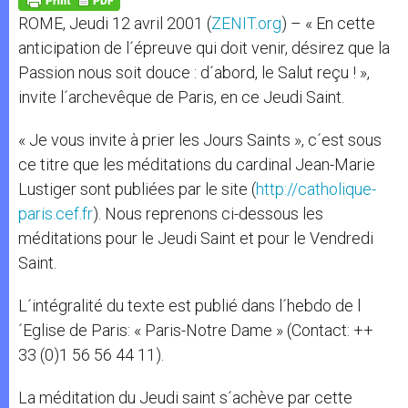
p
e
k
ROME, Jeudi 12 avril 2001 (
ZENIT.org
) – « En cette
r
anticipation de l´épreuve qui doit venir, désirez que la
Passion nous soit douce : d´abord, le Salut reçu ! »,
invite l´archevêque de Paris, en ce Jeudi Saint.
« Je vous invite à prier les Jours Saints », c´est sous
ce titre que les méditations du cardinal Jean-Marie
Lustiger sont publiées par le site (
http://catholique-
paris.cef.fr
). Nous reprenons ci-dessous les
méditations pour le Jeudi Saint et pour le Vendredi
Saint.
L´intégralité du texte est publié dans l´hebdo de l
´Eglise de Paris: « Paris-Notre Dame » (Contact: ++
33 (0)1 56 56 44 11).
La méditation du Jeudi saint s´achève par cette