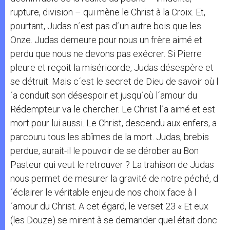
rupture, division – qui mène le Christ à la Croix. Et,
pourtant, Judas n´est pas d´un autre bois que les
Onze. Judas demeure pour nous un frère aimé et
perdu que nous ne devons pas exécrer. Si Pierre
pleure et reçoit la miséricorde, Judas désespère et
se détruit. Mais c´est le secret de Dieu de savoir où l
´a conduit son désespoir et jusqu´où l´amour du
Rédempteur va le chercher. Le Christ l´a aimé et est
mort pour lui aussi. Le Christ, descendu aux enfers, a
parcouru tous les abîmes de la mort. Judas, brebis
perdue, aurait-il le pouvoir de se dérober au Bon
Pasteur qui veut le retrouver ? La trahison de Judas
nous permet de mesurer la gravité de notre péché, d
´éclairer le véritable enjeu de nos choix face à l
´amour du Christ. A cet égard, le verset 23 « Et eux
(les Douze) se mirent à se demander quel était donc