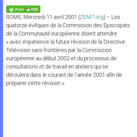
A
n
o
e
p
g
o
r
p
e
k
ROME, Mercredi 11 avril 2001 (
ZENIT.org
) – Les
r
quatorze évêques de la Commission des Episcopats
de la Communauté européenne disent attendre
« avec impatience la future révision de la Directive
Télévision sans frontières par la Commission
européenne au début 2002 et du processus de
consultations et de travail en ateliers qui se
déroulera dans le courant de l´année 2001 afin de
préparer cette révision ».