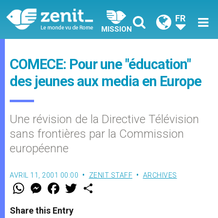
FR
MISSION
COMECE: Pour une "éducation"
des jeunes aux media en Europe
Une révision de la Directive Télévision
sans frontières par la Commission
européenne
AVRIL 11, 2001 00:00
ZENIT STAFF
ARCHIVES
W
M
F
T
S
h
e
a
w
h
a
s
c
i
a
t
s
e
t
r
Share this Entry
s
e
b
t
e