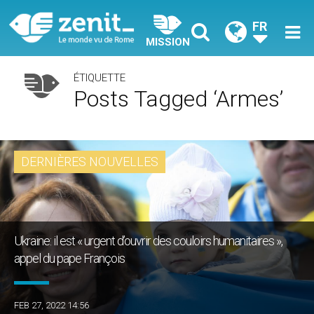
FR
MISSION
ÉTIQUETTE
Posts Tagged ‘armes’
DERNIÈRES NOUVELLES
Ukraine: il est « urgent d’ouvrir des couloirs humanitaires »,
appel du pape François
FEB 27, 2022 14:56