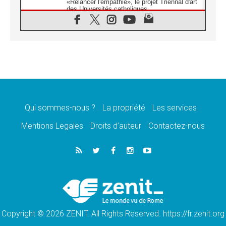
«Relancer l'empathie», le projet Triennal d'art
des Universités catholiques
08.08.2026
Signis 2026, donner la parole aux religieuses
catholiques
08.08.2026
Au Bangladesh, l'Église accompagne les
Dalits sur le chemin de la dignité
07.08.2026
Philippines: le vicariat apostolique de
Calapan devient un diocèse
Qui sommes-nous ?
La propriété
Les services
07.08.2026
Congo-Brazzaville: le 15 août, entre solennité
Mentions Legales
Droits d’auteur
Contactez-nous
de l'Assomption et mémoire nationale
07.08.2026
«La paix commence par l'empathie» estime
le cardinal Parolin
07.08.2026
En Colombie, «la paix ne s'achète pas avec
une signature»
Copyright © 2026 ZENIT. All Rights Reserved. https://fr.zenit.org