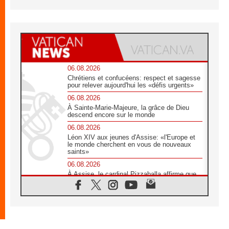
06.08.2026
Chrétiens et confucéens: respect et sagesse
pour relever aujourd'hui les «défis urgents»
06.08.2026
À Sainte-Marie-Majeure, la grâce de Dieu
descend encore sur le monde
06.08.2026
Léon XIV aux jeunes d'Assise: «l'Europe et
le monde cherchent en vous de nouveaux
saints»
06.08.2026
À Assise, le cardinal Pizzaballa affirme que
«les chrétiens veulent la paix»
06.08.2026
Au Mexique, le cardinal Parolin invite à être
aux côtés des marginalisées
06.08.2026