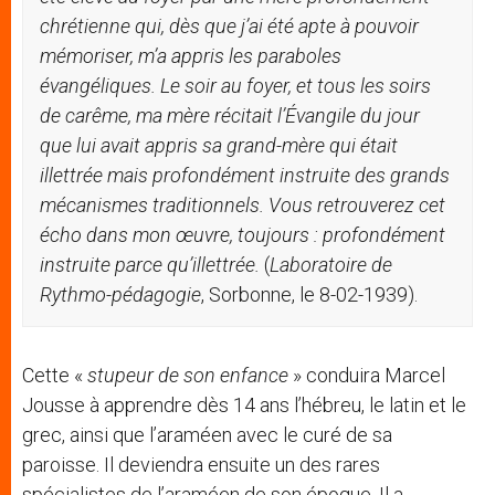
chrétienne qui, d
è
s que j
’
ai été apte à pouvoir
mémoriser, m
’
a appris les paraboles
é
vang
éliques. Le soir au foyer, et tous les soirs
de carê
me, ma mè
re récitait l’Évangile du jour
que lui avait appris sa grand-m
è
re qui était
illettrée mais profondément instruite des grands
mécanismes traditionnels. Vous retrouverez cet
écho dans mon œuvre, toujours : profondément
instruite parce qu
’
illettr
é
e.
(
Laboratoire de
Rythmo-pé
dagogie
, Sorbonne, le 8-02-1939).
Cette «
stupeur de son enfance
» conduira Marcel
Jousse à apprendre dès 14 ans l’hébreu, le latin et le
grec, ainsi que l’araméen avec le curé de sa
paroisse. Il deviendra ensuite un des rares
spécialistes de l’araméen de son époque. Il a