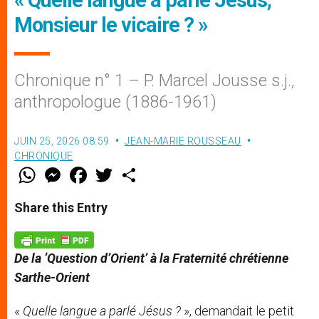
Monsieur le vicaire ? »
Chronique n° 1 – P. Marcel Jousse s.j.,
anthropologue (1886-1961)
JUIN 25, 2026 08:59
JEAN-MARIE ROUSSEAU
CHRONIQUE
W
M
F
T
S
h
e
a
w
h
a
s
c
i
a
t
s
e
t
r
Share this Entry
s
e
b
t
e
A
n
o
e
p
g
o
r
p
e
k
De
la
‘
Question
d
’
Orient
’
à
la
Fraternit
é
chr
étienne
r
Sarthe-
Orient
«
Quelle langue a parlé Jésus ?
», demandait le petit