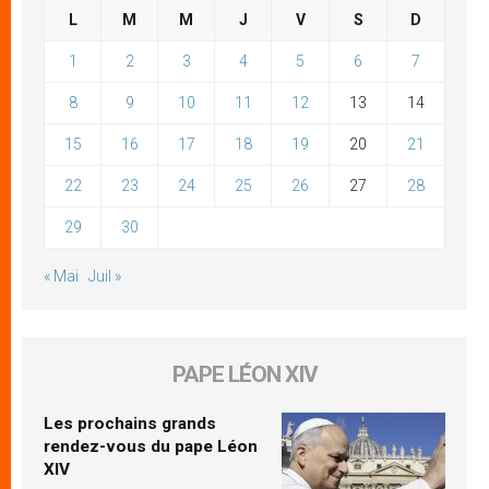
L
M
M
J
V
S
D
1
2
3
4
5
6
7
8
9
10
11
12
13
14
15
16
17
18
19
20
21
22
23
24
25
26
27
28
29
30
« Mai
Juil »
PAPE LÉON XIV
Les prochains grands
rendez-vous du pape Léon
XIV