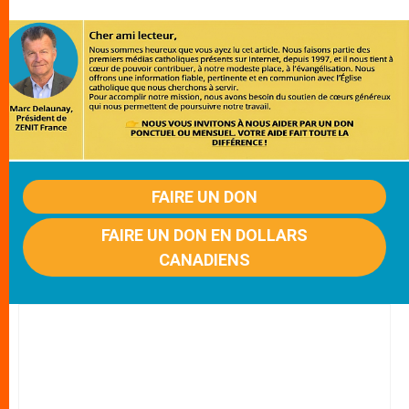
FAIRE UN DON
FAIRE UN DON EN DOLLARS
CANADIENS