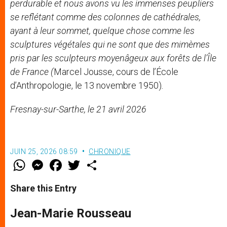
perdurable et nous avons vu les immenses peupliers
se reflétant comme des colonnes de cathédrales,
ayant à leur sommet, quelque chose comme les
sculptures végétales qui ne sont
que
des mim
è
mes
pris par les sculpteurs moyenâgeux aux
for
êts de l’Île
de France
(
Marcel Jousse, cours de l’École
d’Anthropologie, le 13 novembre 1950)
.
Fresnay-sur-Sarthe, le 21 avril 2026
JUIN 25, 2026 08:59
CHRONIQUE
W
M
F
T
S
h
e
a
w
h
a
s
c
i
a
t
s
e
t
r
Share this Entry
s
e
b
t
e
A
n
o
e
p
g
o
r
Jean-Marie Rousseau
p
e
k
r