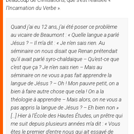
l’Incarnation du Verbe
».
Quand j
’
ai eu 12 ans, j
’
ai été poser ce probl
è
me
au vicaire de Beaumont : «
Quelle
langue
a parl
é
Jé
sus
?
–
Il
m
’
a dit : «
Je n
’
en
sais rien. Au
séminaire on nous disait que Renan
prétendait
qu
’
il avait parlé syro-chalda
ï
que
–
Qu
’
est-ce que
c
’
est que ça ? Je n
’
en sais rien – Mais au
séminaire on ne vous a pas fait apprendre la
langue de Jésus ? – Oh ! Mon pauvre petit, on a
bien à faire autre chose que cela ! On a la
théologie à apprendre – Mais alors, on ne vous a
pas appris la langue de Jésus ? – Eh bien non
»
[
…
] Hier
à l’École des Hautes Études, un
prêtre qui
me suit depuis plusieurs années m
’
a dit : « Vous
êtes le premier d
’
entre nous qui ait essayé de