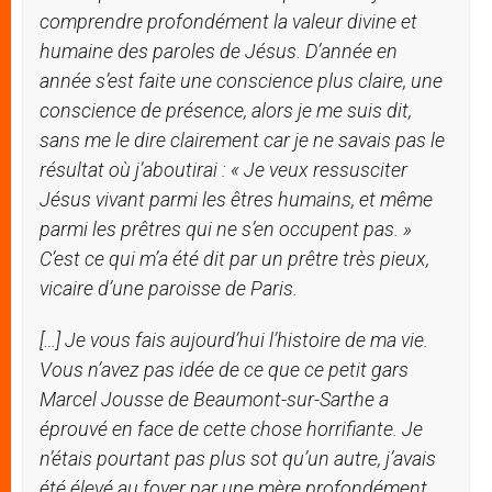
comprendre profondément la valeur divine et
humaine des paroles de Jé
sus. D
’
anné
e en
ann
ée s
’
est faite une conscience plus claire, une
conscience de présence, alors je me suis dit,
sans me le dire clairement car je ne savais pas le
ré
sultat
o
ù
j
’
aboutirai : « Je veux ressusciter
Jésus vivant parmi les êtres humains, et même
parmi les prêtres qui ne s
’
en occupent pas.
»
C
’
est ce qui m
’
a été dit par
un pr
être tr
è
s pieux,
vicaire d
’
une paroisse de Paris.
[
…] Je vous fais aujourd
’
hui l
’
histoire de ma vie.
Vous n
’
avez pas idée de ce que ce petit gars
Marcel Jousse de Beaumont-sur-Sarthe a
éprouvé en face de cette chose horrifiante. Je
n’étais pourtant pas plus sot qu
’
un autre, j
’
avais
été élevé au foyer par une m
ère profond
ément