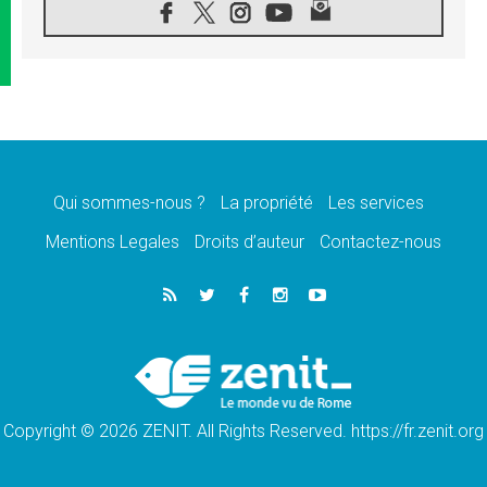
08.08.2026
Signis 2026, donner la parole aux religieuses
catholiques
08.08.2026
Au Bangladesh, l'Église accompagne les
Dalits sur le chemin de la dignité
07.08.2026
Philippines: le vicariat apostolique de
Calapan devient un diocèse
Qui sommes-nous ?
La propriété
Les services
07.08.2026
Congo-Brazzaville: le 15 août, entre solennité
Mentions Legales
Droits d’auteur
Contactez-nous
de l'Assomption et mémoire nationale
07.08.2026
«La paix commence par l'empathie» estime
le cardinal Parolin
07.08.2026
En Colombie, «la paix ne s'achète pas avec
une signature»
Copyright © 2026 ZENIT. All Rights Reserved. https://fr.zenit.org