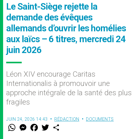
Le Saint-Siège rejette la
demande des évêques
allemands d’ouvrir les homélies
aux laïcs – 6 titres, mercredi 24
juin 2026
Léon XIV encourage Caritas
Internationalis à promouvoir une
approche intégrale de la santé des plus
fragiles
JUIN 24, 2026 14:43
RÉDACTION
DOCUMENTS
W
M
F
T
S
h
e
a
w
h
a
s
c
i
a