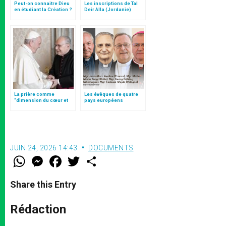
Peut-on connaitre Dieu
Les inscriptions de Tal
en étudiant la Création ?
Deir Alla (Jordanie)
La prière comme
Les évêques de quatre
"dimension du cœur et
pays européens
acte de liberté", par Mgr
appellent à un sursaut
Follo
spirituel face aux
fractures du monde
JUIN 24, 2026 14:43
DOCUMENTS
W
M
F
T
S
h
e
a
w
h
a
s
c
i
a
t
s
e
t
r
Share this Entry
s
e
b
t
e
A
n
o
e
p
g
o
r
Rédaction
p
e
k
r