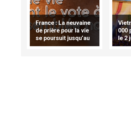
France : La neuvaine
Viet
de prière pour la vie
000 
se poursuit jusqu’au
le 2 
vote du 30 juin
béat
Fran
Truo