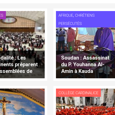
,
ES
AFRIQUE
CHRÉTIENS
PERSÉCUTÉS
dalité : Les
Soudan : Assassinat
inents préparent
du P. Youhanna Al-
assemblées de
Amin à Kauda
 et 2028
COLLÈGE CARDINALICE