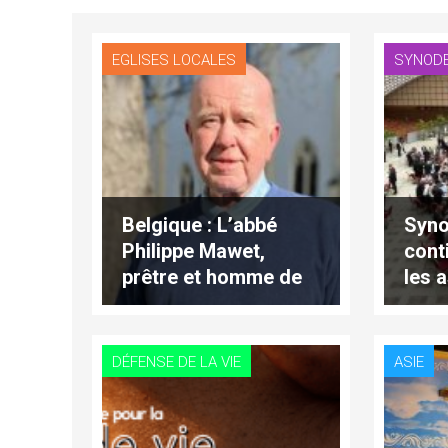
EGLISES LOCALES
SYNOD
Belgique : L’abbé
Syno
Philippe Mawet,
cont
prêtre et homme de
les 
médias, est décédé à
2027
l’âge de 78 ans
DÉFENSE DE LA VIE
ASIE