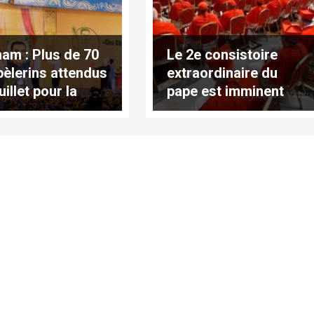
nam : Plus de 70
Le 2e consistoire
pèlerins attendus
extraordinaire du
juillet pour la
pape est imminent
ification de
çois-Xavier
ng Buu Diep