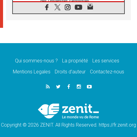
des Universités catholiques
08.08.2026
Signis 2026, donner la parole aux religieuses
catholiques
08.08.2026
Au Bangladesh, l'Église accompagne les
Dalits sur le chemin de la dignité
07.08.2026
Philippines: le vicariat apostolique de
Calapan devient un diocèse
Qui sommes-nous ?
La propriété
Les services
07.08.2026
Congo-Brazzaville: le 15 août, entre solennité
Mentions Legales
Droits d’auteur
Contactez-nous
de l'Assomption et mémoire nationale
07.08.2026
«La paix commence par l'empathie» estime
le cardinal Parolin
07.08.2026
En Colombie, «la paix ne s'achète pas avec
une signature»
Copyright © 2026 ZENIT. All Rights Reserved. https://fr.zenit.org