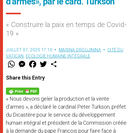
d’armes», par le card. Turkson
« Construire la paix en temps de Covid-
19 »
JUILLET 07, 2020 17:10
MARINA DROUJININA
CITÉ DU
VATICAN
,
ECOLOGIE HUMAINE INTÉGRALE
W
M
F
T
S
h
e
a
w
h
a
s
c
i
a
t
s
e
t
r
Share this Entry
s
e
b
t
e
A
n
o
e
p
g
o
r
p
e
k
« Nous devons geler la production et la vente
r
d’armes », a déclaré le cardinal Peter Turkson, préfet
du Dicastère pour le service du développement
humain intégral et président de la Commission créée
à la demande du pape François pour faire face à