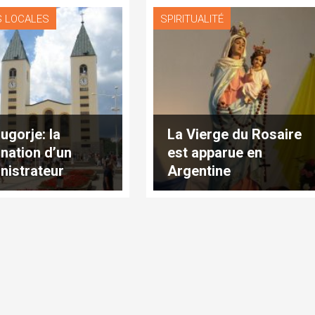
S LOCALES
SPIRITUALITÉ
ugorje: la
La Vierge du Rosaire
nation d’un
est apparue en
nistrateur
Argentine
tolique à l’étude