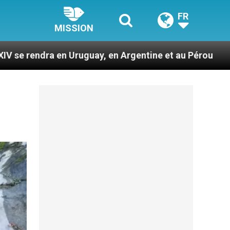
FR
MISSION
uguay, en Argentine et au Pérou
Des prophètes