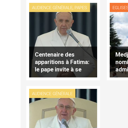
,
AUDIENCE GÉNÉRALE
PAPES
EGLISE
Centenaire des
Medj
apparitions à Fatima:
nomi
le pape invite à se
admi
confier à la Vierge
apos
AUDIENCE GÉNÉRALE