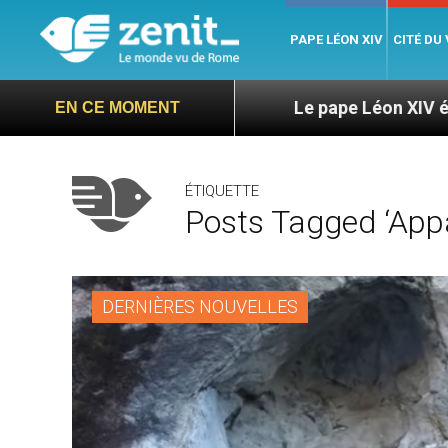
PAPE LÉON XIV
CITÉ DU
te Langa
Le pape Léon XIV évoque un voyage a
EN CE MOMENT
ÉTIQUETTE
Posts Tagged ‘appa
DERNIÈRES NOUVELLES