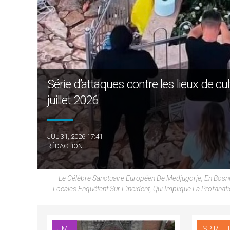
Série d’attaques contre les lieux de cu
juillet 2026
JUL 31, 2026 17:41
RÉDACTION
Le Célèbre Sanctuaire Européen De Medjugorje, En Bosnie
Locales Enquêtent Sur L’incident, Qui Implique La Profan
JMJ
SPIRITU