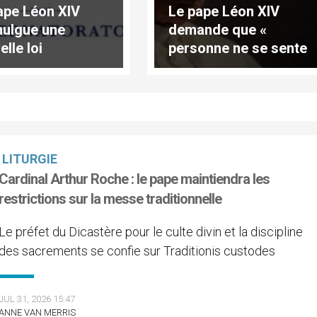
ape Léon XIV
Le pape Léon XIV
ulgue une
demande que «
lle loi
personne ne se sente
amentale pour
invisible »
t du Vatican
LITURGIE
Cardinal Arthur Roche : le pape maintiendra les
restrictions sur la messe traditionnelle
Le préfet du Dicastère pour le culte divin et la discipline
des sacrements se confie sur Traditionis custodes
JUL 31, 2026 15:47
ANNE VAN MERRIS