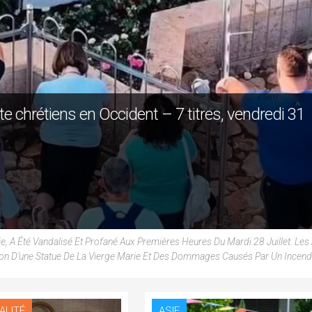
lte chrétiens en Occident – 7 titres, vendredi 31
, A Été Vandalisé Et Profané Aux Premières Heures Du Mardi 28 Juillet. Les 
ation D’une Statue De La Vierge Marie Et Des Dommages Causés Par Un Incen
ALITÉ
ASIE