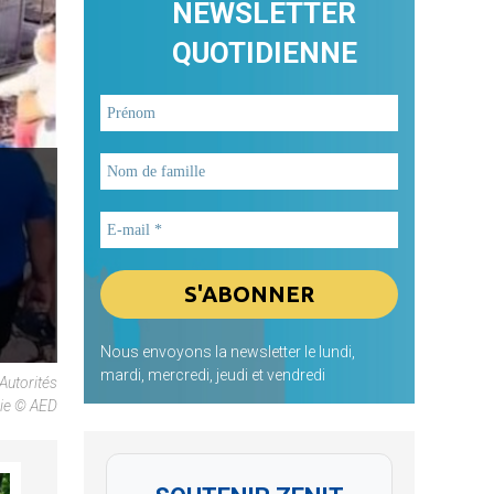
NEWSLETTER
QUOTIDIENNE
Nous envoyons la newsletter le lundi,
mardi, mercredi, jeudi et vendredi
Autorités
die © AED