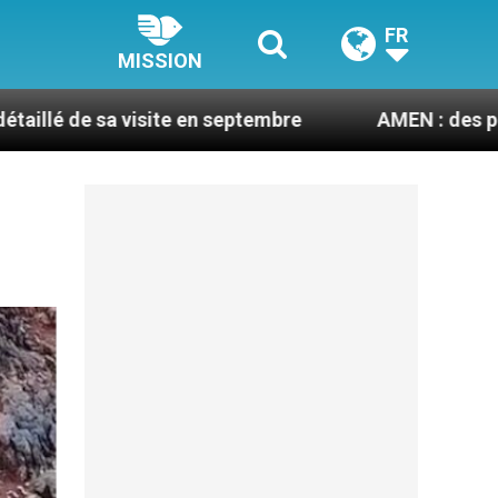
FR
MISSION
n septembre
AMEN : des prêtres à portée de cli