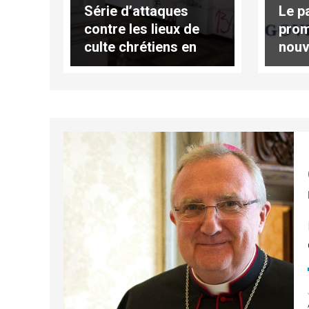
Série d’attaques
Le p
contre les lieux de
prom
culte chrétiens en
nouve
Occident
fond
l’Éta