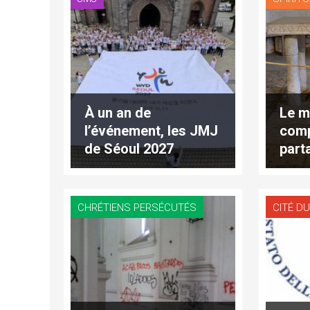
À un an de
Le m
l’événement, les JMJ
comp
de Séoul 2027
part
entrent dans une
nouvelle phase de
leur préparation
CHRÉTIENS PERSÉCUTÉS
CITÉ DU