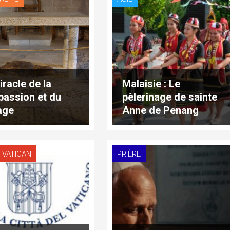
iracle de la
Malaisie : Le
assion et du
pèlerinage de sainte
age
Anne de Penang
attire des milliers de
fidèles d’Asie du
Sud-Est
 VATICAN
PRIÈRE