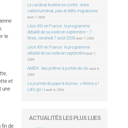
Le cardinal Aveline se confie : entre
catéchuménat, paix et défis migratoires
août 7, 2026
vienne
Léon XIV en France : le programme
s.
détaillé de sa visite en septembre – 7
er le
titres, vendredi 7 août 2026
août 7, 2026
Léon XIV en France : le programme
détaillé de sa visite en septembre
août 7,
2026
AMEN : des prêtres à portée de clic
août 6,
tte,
2026
otte et
La journée du pape à Assise : « Allons-y !
t une
Let’s go ! »
août 6, 2026
ACTUALITÉS LES PLUS LUES
 fin de