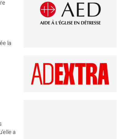
dre
ée la
e
s
’elle a