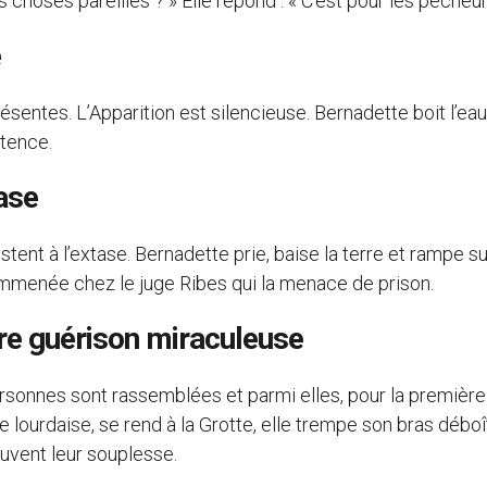
s choses pareilles ? » Elle répond : « C’est pour les pécheur
e
sentes. L’Apparition est silencieuse. Bernadette boit l’eau
itence.
ase
tent à l’extase. Bernadette prie, baise la terre et rampe su
emmenée chez le juge Ribes qui la menace de prison.
ère guérison miraculeuse
rsonnes sont rassemblées et parmi elles, pour la première 
ie lourdaise, se rend à la Grotte, elle trempe son bras débo
ouvent leur souplesse.