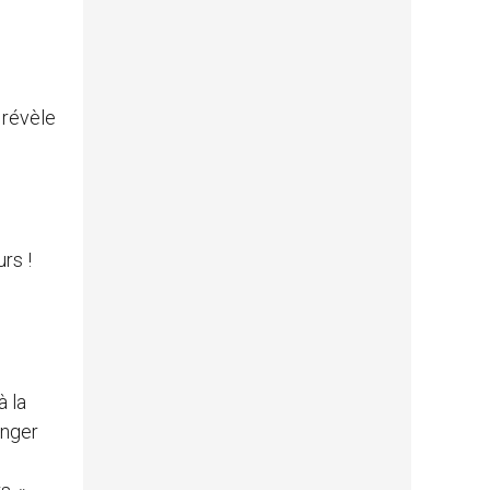
 révèle
rs !
à la
anger