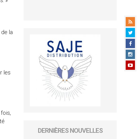
s. »
 de la
r les
fois,
îté
DERNIÈRES NOUVELLES