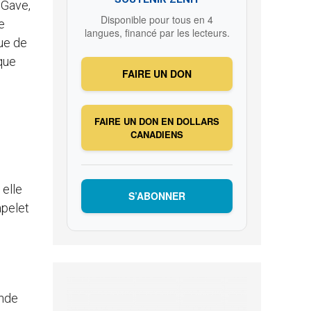
 Gave,
Disponible pour tous en 4
e
langues, financé par les lecteurs.
tue de
aque
FAIRE UN DON
FAIRE UN DON EN DOLLARS
CANADIENS
 elle
S’ABONNER
apelet
ande