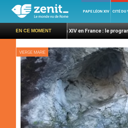
PAPE LÉON XIV
CITÉ DU
Léon XIV en France : le programme détaillé de 
EN CE MOMENT
VIERGE MARIE