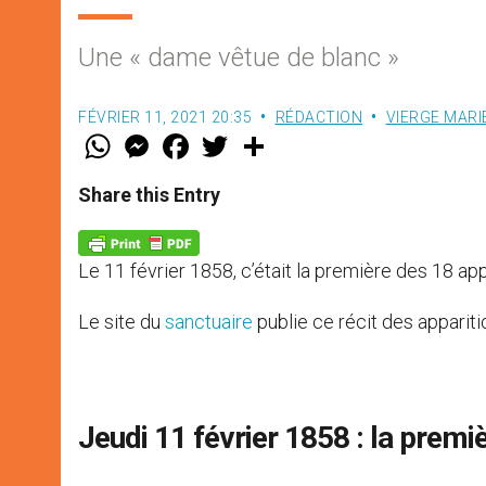
Une « dame vêtue de blanc »
FÉVRIER 11, 2021 20:35
RÉDACTION
VIERGE MARI
W
M
F
T
S
h
e
a
w
h
a
s
c
i
a
t
s
e
t
r
Share this Entry
s
e
b
t
e
A
n
o
e
p
g
o
r
p
e
k
Le 11 février 1858, c’était la première des 18 ap
r
Le site du
sanctuaire
publie ce récit des apparitio
Jeudi 11 février 1858 : la premi