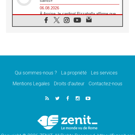
saints»
06.08.2026
À Assise, le cardinal Pizzaballa affirme que
«les chrétiens veulent la paix»
06.08.2026
Au Mexique, le cardinal Parolin invite à être
aux côtés des marginalisées
06.08.2026
À Assise, le Pape invite les jeunes à
«construire la civilisation de l'amour»
05.08.2026
La visite du Pape en Argentine portera «un
message de paix et de dignité humaine»
Qui sommes-nous ?
La propriété
Les services
05.08.2026
Mentions Legales
Droits d’auteur
Contactez-nous
«La visite du Pape en Uruguay renforcera
l'espérance» affirme Mgr Tróccoli
05.08.2026
Le nonce en Ukraine: «Il est inquiétant
d'entendre ceux qui bénissent la guerre»
05.08.2026
Léon XIV au Pérou, une lueur d'espoir pour
un peuple en quête de paix