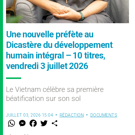
Une nouvelle préfète au
Dicastère du développement
humain intégral – 10 titres,
vendredi 3 juillet 2026
Le Vietnam célèbre sa première
béatification sur son sol
JUILLET 03, 2026 15:04
RÉDACTION
DOCUMENTS
W
M
F
T
S
h
e
a
w
h
a
s
c
i
a