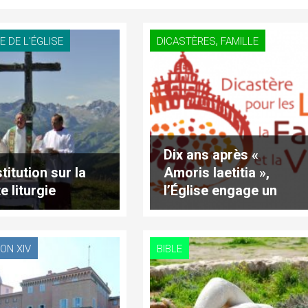
,
E DE L'ÉGLISE
DICASTÈRES
FAMILLE
Dix ans après «
titution sur la
Amoris laetitia »,
e liturgie
l’Église engage un
discernement
mondial avec les
familles
ON XIV
BIBLE