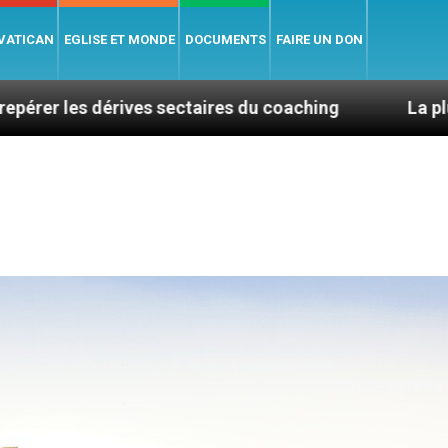
 VATICAN
EGLISE ET MONDE
DOCUMENTS
FAIRE UN DON
es sectaires du coaching
La plus belle chose dan