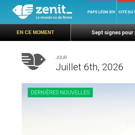
PAPE LÉON XIV
CITÉ DU
de Mgr Mata
Sept signes pour repérer les dériv
EN CE MOMENT
JOUR
Juillet 6th, 2026
DERNIÈRES NOUVELLES