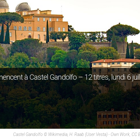
cent à Castel Gandolfo – 12 titres, lundi 6 juil
Castel Gandolfo © Wikimedia, H. Raab (User:Vesta) - Own Work, CC 