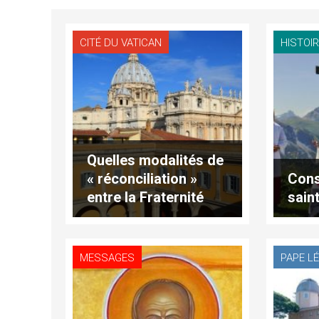
CITÉ DU VATICAN
HISTOIR
Quelles modalités de
« réconciliation »
Cons
entre la Fraternité
saint
Saint-Pie X et l’Église
?
MESSAGES
PAPE LÉ