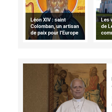
Léon XIV : saint
Les 
Colomban, un artisan
de L
de paix pour l’Europe
com
Cast