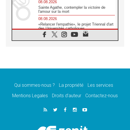
08.08.2026
Sainte Agathe, contempler la victoire de
l'amour sur la mort
08.08.2026
«Relancer l'empathie», le projet Triennal d'art
des Universités catholiques
08.08.2026
Signis 2026, donner la parole aux religieuses
catholiques
08.08.2026
Au Bangladesh, l'Église accompagne les
Dalits sur le chemin de la dignité
07.08.2026
Philippines: le vicariat apostolique de
Calapan devient un diocèse
Qui sommes-nous ?
La propriété
Les services
07.08.2026
Congo-Brazzaville: le 15 août, entre solennité
Mentions Legales
Droits d’auteur
Contactez-nous
de l'Assomption et mémoire nationale
07.08.2026
«La paix commence par l'empathie» estime
le cardinal Parolin
07.08.2026
En Colombie, «la paix ne s'achète pas avec
une signature»