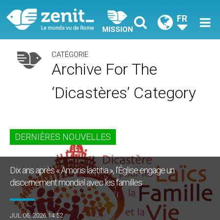
FR
MISSION
CATÉGORIE
Archive For The
‘Dicastères’ Category
DERNIÈRES NOUVELLES
Dix ans après « Amoris laetitia », l’Église engage un
discernement mondial avec les familles
JUL 06, 2026 14:52