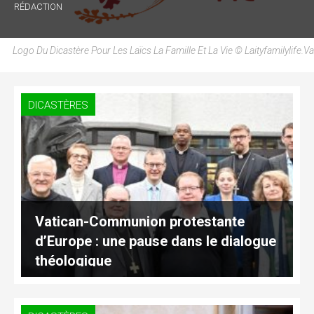
RÉDACTION
Logo Du Dicastère Pour Les Laïcs La Famille Et La Vie © Laityfamilylife.va
DICASTÈRES
Vatican-Communion protestante
d’Europe : une pause dans le dialogue
théologique