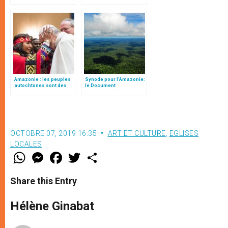
non officielle
Amazonie : les peuples
Synode pour l'Amazonie:
autochtones sont des
le Document
partenaires à part
préparatoire (Texte
entière
complet)
OCTOBRE 07, 2019 16:35
ART ET CULTURE
,
EGLISES
LOCALES
W
M
F
T
S
h
e
a
w
h
a
s
c
i
a
t
s
e
t
r
Share this Entry
s
e
b
t
e
A
n
o
e
p
g
o
r
Hélène Ginabat
p
e
k
r