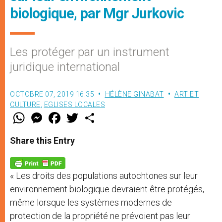
biologique, par Mgr Jurkovic
Les protéger par un instrument
juridique international
OCTOBRE 07, 2019 16:35
HÉLÈNE GINABAT
ART ET
CULTURE
,
EGLISES LOCALES
W
M
F
T
S
h
e
a
w
h
a
s
c
i
a
t
s
e
t
r
Share this Entry
s
e
b
t
e
A
n
o
e
p
g
o
r
p
e
k
« Les droits des populations autochtones sur leur
r
environnement biologique devraient être protégés,
même lorsque les systèmes modernes de
protection de la propriété ne prévoient pas leur