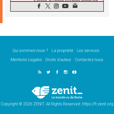
À Assise, le cardinal Pizzaballa affirme que
«les chrétiens veulent la paix»
06.08.2026
Au Mexique, le cardinal Parolin invite à être
aux côtés des marginalisées
06.08.2026
À Assise, le Pape invite les jeunes à
«construire la civilisation de l'amour»
05.08.2026
La visite du Pape en Argentine portera «un
message de paix et de dignité humaine»
Qui sommes-nous ?
La propriété
Les services
05.08.2026
Mentions Legales
Droits d’auteur
Contactez-nous
«La visite du Pape en Uruguay renforcera
l'espérance» affirme Mgr Tróccoli
05.08.2026
Le nonce en Ukraine: «Il est inquiétant
d'entendre ceux qui bénissent la guerre»
05.08.2026
Léon XIV au Pérou, une lueur d'espoir pour
un peuple en quête de paix
Copyright © 2026 ZENIT. All Rights Reserved. https://fr.zenit.org