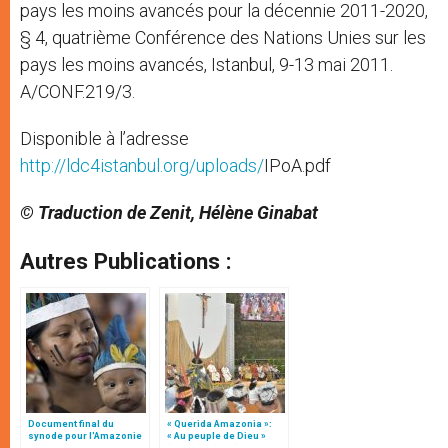
pays les moins avancés pour la décennie 2011-2020,
§ 4, quatrième Conférence des Nations Unies sur les
pays les moins avancés, Istanbul, 9-13 mai 2011.
A/CONF.219/3.
Disponible à l’adresse
http://ldc4istanbul.org/uploads/
IPoA.pdf
© Traduction de Zenit, Hélène Ginabat
Autres Publications :
Document final du
« Querida Amazonia »:
synode pour l'Amazonie
« Au peuple de Dieu »
en français: traduction
(texte complet)