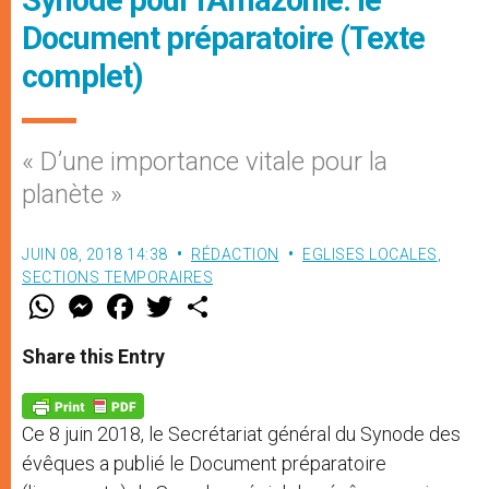
Document préparatoire (Texte
complet)
« D’une importance vitale pour la
planète »
JUIN 08, 2018 14:38
RÉDACTION
EGLISES LOCALES
,
SECTIONS TEMPORAIRES
W
M
F
T
S
h
e
a
w
h
a
s
c
i
a
t
s
e
t
r
Share this Entry
s
e
b
t
e
A
n
o
e
p
g
o
r
p
e
k
Ce 8 juin 2018, le Secrétariat général du Synode des
r
évêques a publié le Document préparatoire