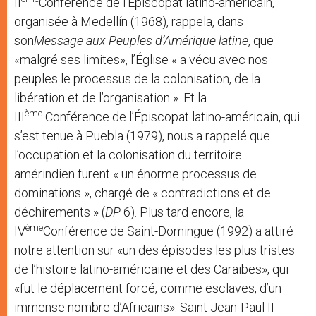
II
Conférence de l’Épiscopat latino-américain,
organisée à Medellín (1968), rappela, dans
son
Message aux Peuples d’Amérique latine
, que
«malgré ses limites», l’Église « a vécu avec nos
peuples le processus de la colonisation, de la
libération et de l’organisation ». Et la
ème
III
Conférence de l’Épiscopat latino-américain, qui
s’est tenue à Puebla (1979), nous a rappelé que
l’occupation et la colonisation du territoire
amérindien furent « un énorme processus de
dominations », chargé de « contradictions et de
déchirements » (
DP
6). Plus tard encore, la
ème
IV
Conférence de Saint-Domingue (1992) a attiré
notre attention sur «un des épisodes les plus tristes
de l’histoire latino-américaine et des Caraïbes», qui
«fut le déplacement forcé, comme esclaves, d’un
immense nombre d’Africains». Saint Jean-Paul II