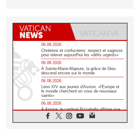
06.08.2026
Chrétiens et confucéens: respect et sagesse
pour relever aujourd'hui les «défis urgents»
06.08.2026
À Sainte-Marie-Majeure, la grâce de Dieu
descend encore sur le monde
06.08.2026
Léon XIV aux jeunes d'Assise: «l'Europe et
le monde cherchent en vous de nouveaux
saints»
06.08.2026
À Assise, le cardinal Pizzaballa affirme que
«les chrétiens veulent la paix»
06.08.2026
Au Mexique, le cardinal Parolin invite à être
aux côtés des marginalisées
06.08.2026