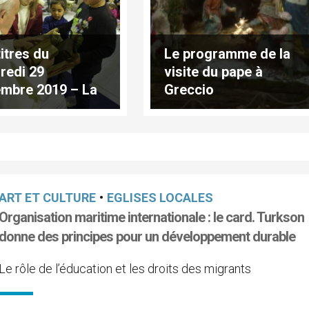
titres du
Le programme de la
redi 29
visite du pape à
mbre 2019 – La
Greccio
e de l'amour
ART ET CULTURE
•
EGLISES LOCALES
Organisation maritime internationale : le card. Turkson
donne des principes pour un développement durable
Le rôle de l’éducation et les droits des migrants