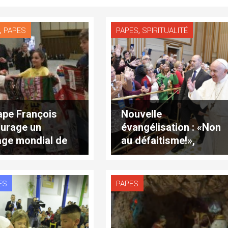
,
,
S
PAPES
PAPES
SPIRITUALITÉ
ape François
Nouvelle
urage un
évangélisation : «Non
lage mondial de
au défaitisme!»,
ucation»
déclare le pape
duction
François
lète)
ES
PAPES