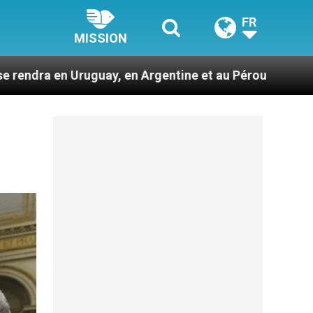
FR
MISSION
en Argentine et au Pérou
Des prophètes d’har