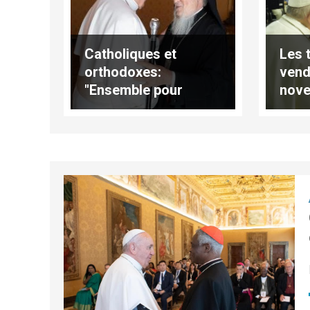
Catholiques et
Les 
orthodoxes:
vend
"Ensemble pour
nove
proclamer la Bonne
foli
Nouvelle et servir les
pauvres" (traduction
complète)