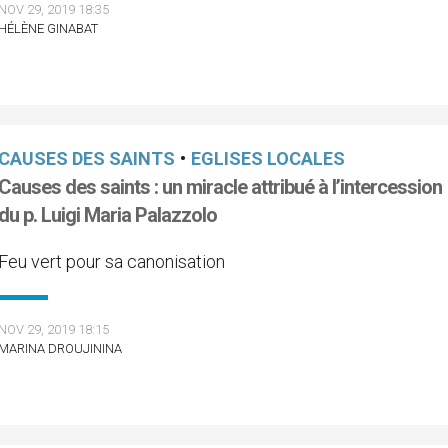
NOV 29, 2019 18:35
HÉLÈNE GINABAT
CAUSES DES SAINTS
•
EGLISES LOCALES
Causes des saints : un miracle attribué à l’intercession
du p. Luigi Maria Palazzolo
Feu vert pour sa canonisation
NOV 29, 2019 18:15
MARINA DROUJININA