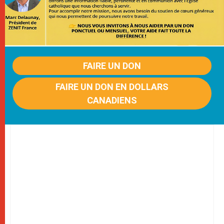
FAIRE UN DON
FAIRE UN DON EN DOLLARS
CANADIENS