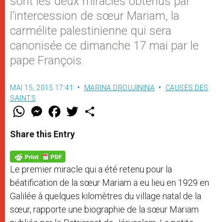
sont les deux miracles obtenus par
l’intercession de sœur Mariam, la
carmélite palestinienne qui sera
canonisée ce dimanche 17 mai par le
pape François.
MAI 15, 2015 17:41
MARINA DROUJININA
CAUSES DES
SAINTS
W
M
F
T
S
h
e
a
w
h
a
s
c
i
a
t
s
e
t
r
Share this Entry
s
e
b
t
e
A
n
o
e
p
g
o
r
p
e
k
Le premier miracle qui a été retenu pour la
r
béatification de la sœur Mariam a eu lieu en 1929 en
Galilée à quelques kilomètres du village natal de la
sœur, rapporte une biographie de la sœur Mariam