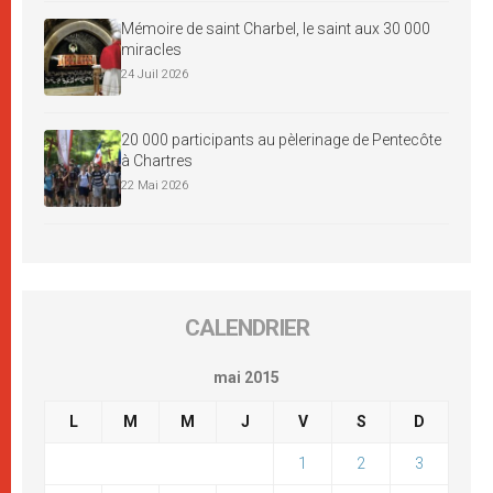
Mémoire de saint Charbel, le saint aux 30 000
miracles
24 Juil 2026
20 000 participants au pèlerinage de Pentecôte
à Chartres
22 Mai 2026
CALENDRIER
mai 2015
L
M
M
J
V
S
D
1
2
3