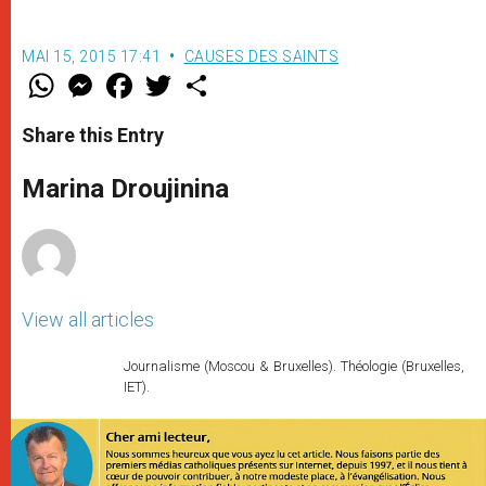
MAI 15, 2015 17:41
CAUSES DES SAINTS
W
M
F
T
S
h
e
a
w
h
a
s
c
i
a
t
s
e
t
r
Share this Entry
s
e
b
t
e
A
n
o
e
p
g
o
r
Marina Droujinina
p
e
k
r
View all articles
Journalisme (Moscou & Bruxelles). Théologie (Bruxelles,
IET).