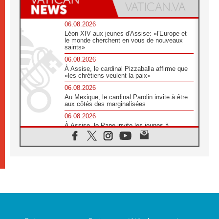
06.08.2026
Léon XIV aux jeunes d'Assise: «l'Europe et
le monde cherchent en vous de nouveaux
saints»
06.08.2026
À Assise, le cardinal Pizzaballa affirme que
«les chrétiens veulent la paix»
06.08.2026
Au Mexique, le cardinal Parolin invite à être
aux côtés des marginalisées
06.08.2026
À Assise, le Pape invite les jeunes à
«construire la civilisation de l'amour»
05.08.2026
La visite du Pape en Argentine portera «un
message de paix et de dignité humaine»
05.08.2026
«La visite du Pape en Uruguay renforcera
l'espérance» affirme Mgr Tróccoli
05.08.2026
Le nonce en Ukraine: «Il est inquiétant
d'entendre ceux qui bénissent la guerre»