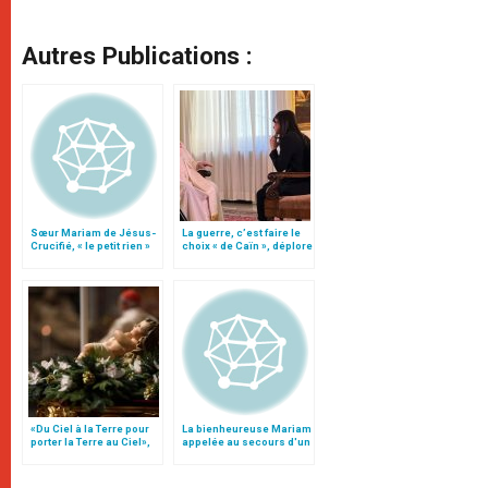
Autres Publications :
Sœur Mariam de Jésus-
La guerre, c’est faire le
Crucifié, « le petit rien »
choix « de Caïn », déplore
proclamée sainte
le pape François
«Du Ciel à la Terre pour
La bienheureuse Mariam
porter la Terre au Ciel»,
appelée au secours d'un
par Mgr Francesco Follo
nouveau-né