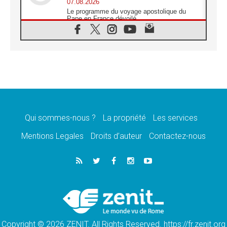
07.08.2026
Le programme du voyage apostolique du
Pape en France dévoilé
07.08.2026
1ère Conférence continentale sur l'éducation
catholique en Afrique
07.08.2026
Un logo symbolique pour la venue du Pape
en France
07.08.2026
Cardinal Rossi: «La venue du Pape Léon en
Argentine est un hommage à François»
Qui sommes-nous ?
La propriété
Les services
07.08.2026
Hiroshima et Nagasaki, 81 ans après,
Mentions Legales
Droits d’auteur
Contactez-nous
lancement des «dix jours de prière pour la
paix»
06.08.2026
Préparatifs des JMJ 2027 à Séoul: «c'est
passionnant et l'impatience est immense!»
06.08.2026
Chrétiens et confucéens: respect et sagesse
pour relever les «défis urgents»
Copyright © 2026 ZENIT. All Rights Reserved. https://fr.zenit.org