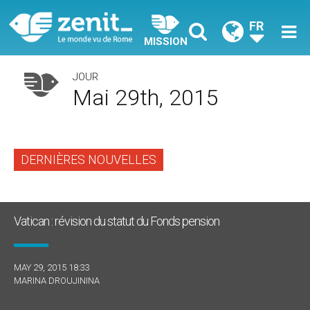
FR
MISSION
JOUR
Mai 29th, 2015
DERNIÈRES NOUVELLES
Vatican : révision du statut du Fonds pension
MAY 29, 2015 18:33
MARINA DROUJININA