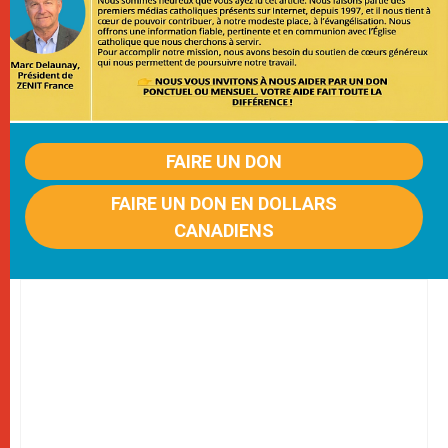
FAIRE UN DON
FAIRE UN DON EN DOLLARS
CANADIENS