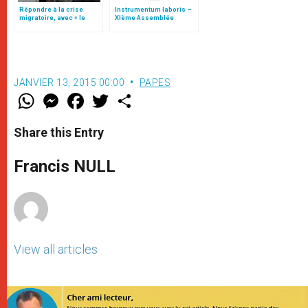
Répondre à la crise
Instrumentum laboris –
migratoire, avec « le
XIème Assemblée
style de l’humanité »!
Générale Ordinaire du
(texte complet)
Synode des Évêques
JANVIER 13, 2015 00:00
PAPES
W
M
F
T
S
h
e
a
w
h
a
s
c
i
a
t
s
e
t
r
Share this Entry
s
e
b
t
e
A
n
o
e
p
g
o
r
Francis NULL
p
e
k
r
View all articles