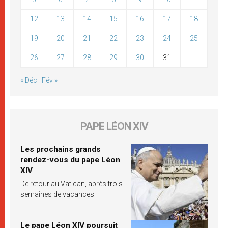
12
13
14
15
16
17
18
19
20
21
22
23
24
25
26
27
28
29
30
31
« Déc
Fév »
PAPE LÉON XIV
Les prochains grands
rendez-vous du pape Léon
XIV
De retour au Vatican, après trois
semaines de vacances
Le pape Léon XIV poursuit