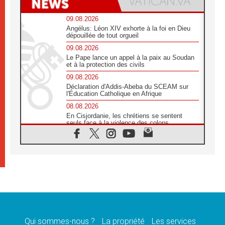
09.08.2026
Angélus: Léon XIV exhorte à la foi en Dieu
dépouillée de tout orgueil
09.08.2026
Le Pape lance un appel à la paix au Soudan
et à la protection des civils
09.08.2026
Déclaration d'Addis-Abeba du SCEAM sur
l'Éducation Catholique en Afrique
08.08.2026
En Cisjordanie, les chrétiens se sentent
seuls face à la violence des colons
08.08.2026
Léon XIV au sanctuaire de Notre Dame du
Bon Conseil à Genazzano en septembre
08.08.2026
Léon XIV: Sainte Agathe aide à contempler
la victoire de l'amour sur la mort
08.08.2026
«Relancer l'empathie», le projet Triennal d'art
des Universités catholiques
Qui sommes-nous ?
La propriété
Les services
08.08.2026