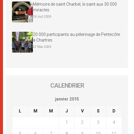
Mémoire de saint Charbel, le saint aux 30 000
miracles
24 Juil 2026
20 000 participants au pèlerinage de Pentecôte
à Chartres
22 Mai 2026
CALENDRIER
janvier 2015
L
M
M
J
V
S
D
1
2
3
4
5
6
7
8
9
10
11