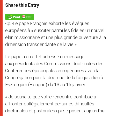
t
s
e
t
r
Share this Entry
s
e
b
t
e
A
n
o
e
p
g
o
r
p
e
k
<p>Le pape François exhorte les évêques
r
européens à « susciter parmi les fidèles un nouvel
élan missionnaire et une plus grande ouverture à la
dimension transcendante de la vie ».
Le pape a en effet adressé un message
aux présidents des Commissions doctrinales des
Conférences épiscopales européennes avec la
Congrégation pour la doctrine de la foi qui a lieu à
Esztergom (Hongrie) du 13 au 15 janvier.
« Je souhaite que votre rencontre contribue à
affronter collégialement certaines difficultés
doctrinales et pastorales qui se posent aujourd’hui