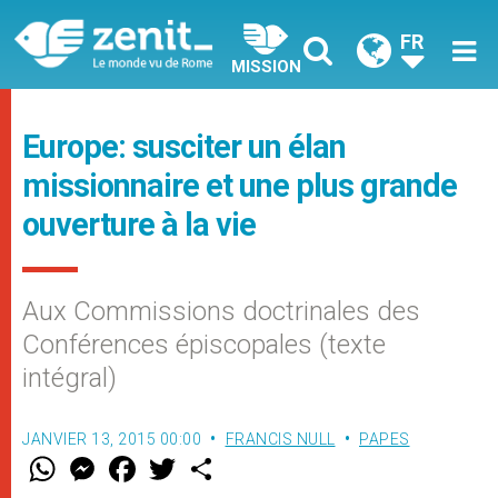
FR
MISSION
Europe: susciter un élan
missionnaire et une plus grande
ouverture à la vie
Aux Commissions doctrinales des
Conférences épiscopales (texte
intégral)
JANVIER 13, 2015 00:00
FRANCIS NULL
PAPES
W
M
F
T
S
h
e
a
w
h
a
s
c
i
a