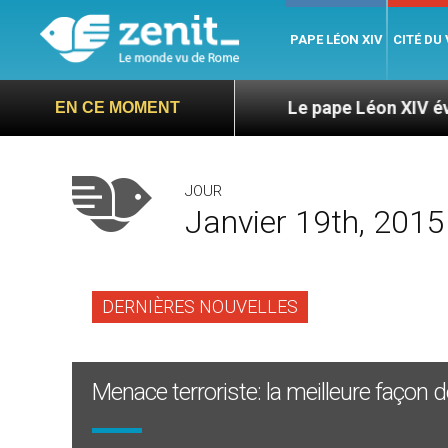
PAPE LÉON XIV
CITÉ DU
 Duarte Langa
Le pape Léon XIV évoque un voy
EN CE MOMENT
JOUR
Janvier 19th, 2015
DERNIÈRES NOUVELLES
Menace terroriste: la meilleure façon d