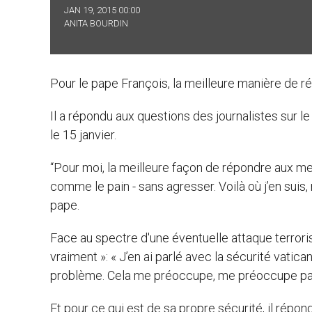
JAN 19, 2015 00:00
ANITA BOURDIN
Pour le pape François, la meilleure manière de r
Il a répondu aux questions des journalistes sur le
le 15 janvier.
“Pour moi, la meilleure façon de répondre aux men
comme le pain - sans agresser. Voilà où j’en suis,
pape.
Face au spectre d'une éventuelle attaque terrorist
vraiment »: « J’en ai parlé avec la sécurité vaticane 
problème. Cela me préoccupe, me préoccupe pa
Et pour ce qui est de sa propre sécurité, il répond