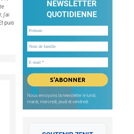
NEWSLETTER
te
QUOTIDIENNE
j’ai
Et puis
Nous envoyons la newsletter le lundi,
mardi, mercredi, jeudi et vendredi