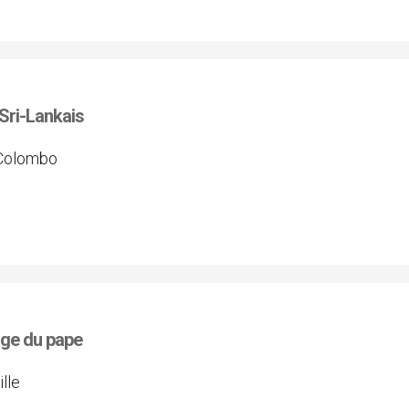
 Sri-Lankais
 Colombo
age du pape
lle