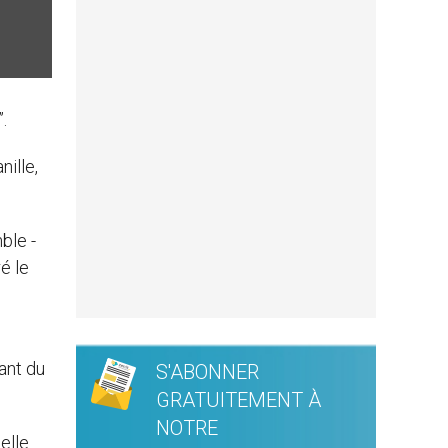
.
nille,
ble -
é le
rant du
S'ABONNER
GRATUITEMENT À
NOTRE
elle