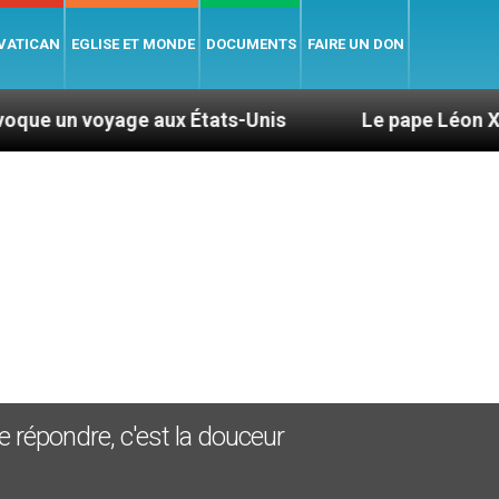
 VATICAN
EGLISE ET MONDE
DOCUMENTS
FAIRE UN DON
age aux États-Unis
Le pape Léon XIV se rendra 
e répondre, c'est la douceur