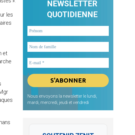
istes ».
NEWSLETTER
QUOTIDIENNE
ur les
naires
n et
iarche
s
 Mgr
Nous envoyons la newsletter le lundi,
iaques
mardi, mercredi, jeudi et vendredi
lmans