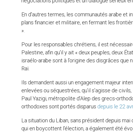
négociations politiques et un dialogue sérieux entr
En d'autres termes, les communautés arabe et inte
plans financier et militaire, en fermant les fron
».
Pour les responsables chrétiens, il est nécessaire
Palestine, afin qu'il y ait « deux peuples, deux État
israélo-arabe sont à l’origine des disgrâces que n
Raï.
Ils demandent aussi un engagement majeur interna
enlevées ou séquestrées, qu’il s’agisse de civils,
Paul Yazigi, métropolite d’Alep des grecs-ortho
orthodoxes sont portés disparus
depuis le 22 av
La situation du Liban, sans président depuis mai
qui en boycottent l’élection, a également été év