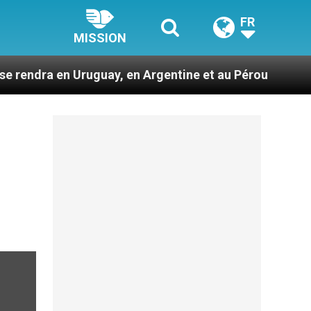
FR
MISSION
Uruguay, en Argentine et au Pérou
Des prophèt