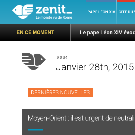
PAPE LÉON XIV
CITÉ DU
arte Langa
Le pape Léon XIV évoque un voyage
EN CE MOMENT
JOUR
Janvier 28th, 2015
DERNIÈRES NOUVELLES
Moyen-Orient : il est urgent de neutrali