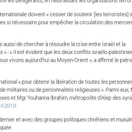
e les belligérants, en neutralisant les organisations terror
rnationale doivent « cesser de soutenir [les terroristes] s
tières si nécessaire pour empêcher la circulation des merce
 aussi de chercher à résoudre la crise entre Israël et la
s » : « Il est évident que les deux conflits israélo-palestinie
ous vivons aujourd’hui au Moyen-Orient », a affirmé le patr
tional « pour obtenir la libération de toutes les personne
 de militaires ou de personnalités religieuses ». Parmi eux,
doxes et Mgr Youhanna Ibrahim, métropolite d’Alep des syr
ril 2013
.
 dernier et avec des groupes politiques chrétiens et musu
oquée.