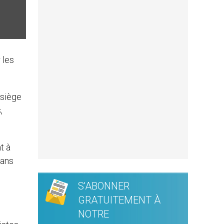
 les
 siège
,
t à
dans
n
S'ABONNER
GRATUITEMENT À
NOTRE