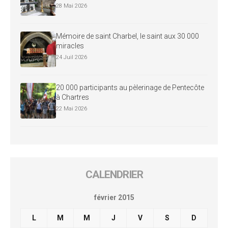
28 Mai 2026
Mémoire de saint Charbel, le saint aux 30 000
miracles
24 Juil 2026
20 000 participants au pèlerinage de Pentecôte
à Chartres
22 Mai 2026
CALENDRIER
février 2015
L
M
M
J
V
S
D