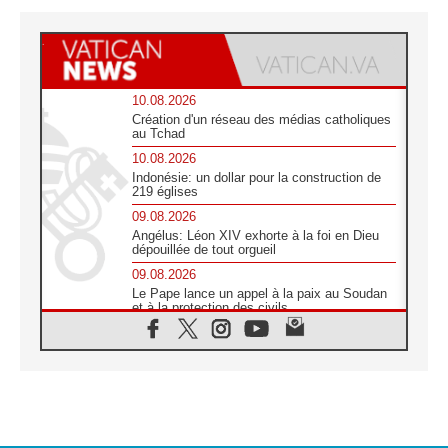
10.08.2026
Création d'un réseau des médias catholiques
au Tchad
10.08.2026
Indonésie: un dollar pour la construction de
219 églises
09.08.2026
Angélus: Léon XIV exhorte à la foi en Dieu
dépouillée de tout orgueil
09.08.2026
Le Pape lance un appel à la paix au Soudan
et à la protection des civils
09.08.2026
Déclaration d'Addis-Abeba du SCEAM sur
l'Éducation Catholique en Afrique
08.08.2026
En Cisjordanie, les chrétiens se sentent
seuls face à la violence des colons