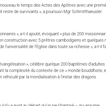
 à nouveau le temps des Actes des Apôtres avec une premi
t reste de survivants », a poursuivi Mgr Schmitthaeusler.
onnaires », a-t-il ajouté, évoquant « plus de 200 missionnai
 en construction avec 5 prêtres cambodgiens et quelques m
 l’universalité de l’Eglise dans toute sa richesse », a-t-il fa
’évangélisation », célèbre quelque 200 baptêmes d’adultes
nant la complexité du contexte de ce « monde bouddhiste, 
 véhiculé par la mondialisation à l’instar des dragons
il n’y a avait au départ qu’un seul baptisé – qui assume