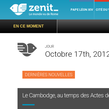
PAPE LÉON XIV
CITÉ DU
Visit
EN CE MOMENT
JOUR
Octobre 17th, 201
DERNIÈRES NOUVELLES
Le Cambodge, au temps des Actes d