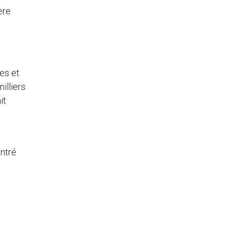
ère
res et
illiers
it
entré