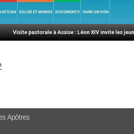
 VATICAN
EGLISE ET MONDE
DOCUMENTS
FAIRE UN DON
e pastorale à Assise : Léon XIV invite les jeunes à deven
2
es Apôtres