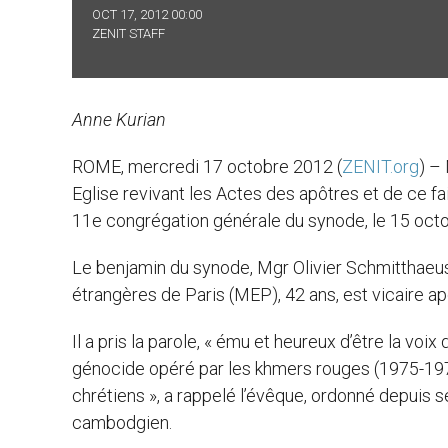
OCT 17, 2012 00:00
ZENIT STAFF
Anne Kurian
ROME, mercredi 17 octobre 2012 (
ZENIT.org
) –
Eglise revivant les Actes des apôtres et de ce fai
11e congrégation générale du synode, le 15 octo
Le benjamin du synode, Mgr Olivier Schmitthaeu
étrangères de Paris (MEP), 42 ans, est vicaire
Il a pris la parole, « ému et heureux d’être la voi
génocide opéré par les khmers rouges (1975-1979)
chrétiens », a rappelé l’évêque, ordonné depuis 
cambodgien.