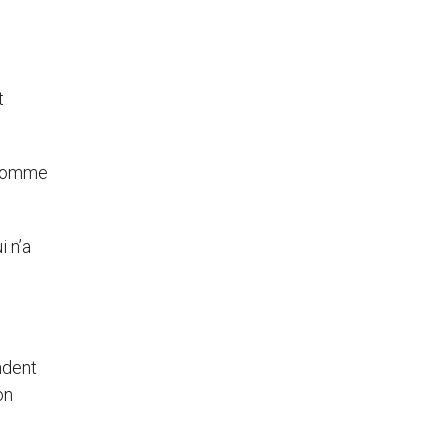
t
l’homme
i n’a
ndent
on