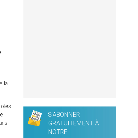
e
e la
roles
S'ABONNER
re
dans
GRATUITEMENT À
NOTRE