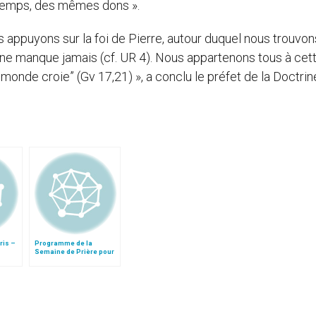
t temps, des mêmes dons ».
us appuyons sur la foi de Pierre, autour duquel nous trouvon
i ne manque jamais (cf. UR 4). Nous appartenons tous à cet
e monde croie” (Gv 17,21) », a conclu le préfet de la Doctrin
ris –
Programme de la
Semaine de Prière pour
 du
l'Unité des Chrétiens
es
2003