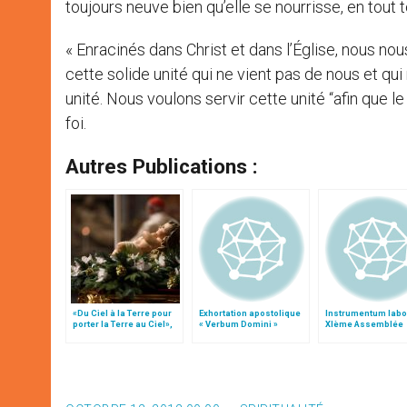
toujours neuve bien qu’elle se nourrisse, en tou
« Enracinés dans Christ et dans l’Église, nous no
cette solide unité qui ne vient pas de nous et qu
unité. Nous voulons servir cette unité “afin que l
foi.
Autres Publications :
«Du Ciel à la Terre pour
Exhortation apostolique
Instrumentum labo
porter la Terre au Ciel»,
« Verbum Domini »
XIème Assemblée
par Mgr Francesco Follo
Générale Ordinaire
Synode des Évêqu