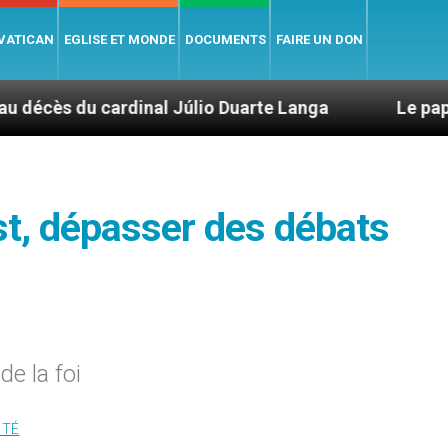
 VATICAN
EGLISE ET MONDE
DOCUMENTS
FAIRE UN DON
dinal Júlio Duarte Langa
Le pape Léon XIV évo
st, dépasser des débats
de la foi
ITÉ