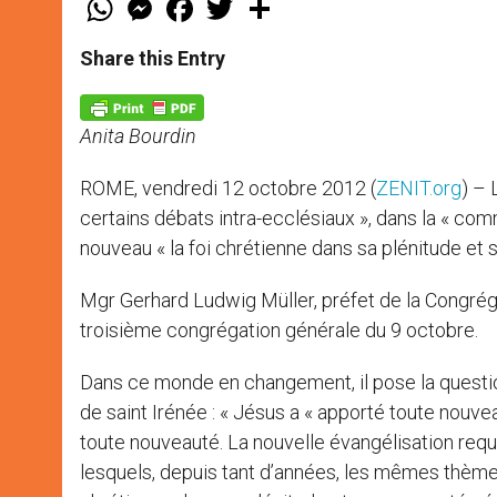
h
e
a
w
h
a
s
c
i
a
t
s
e
t
r
Share this Entry
s
e
b
t
e
A
n
o
e
p
g
o
r
p
e
k
Anita Bourdin
r
ROME, vendredi 12 octobre 2012 (
ZENIT.org
) – 
certains débats intra-ecclésiaux », dans la « com
nouveau « la foi chrétienne dans sa plénitude et
Mgr Gerhard Ludwig Müller, préfet de la Congrégati
troisième congrégation générale du 9 octobre.
Dans ce monde en changement, il pose la question
de saint Irénée : « Jésus a « apporté toute nouv
toute nouveauté. La nouvelle évangélisation req
lesquels, depuis tant d’années, les mêmes thèmes