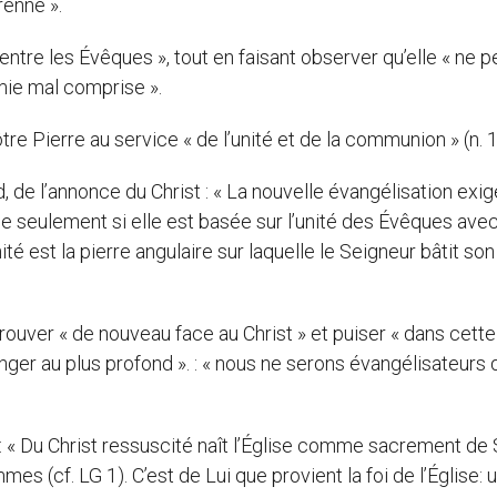
renne ».
é entre les Évêques », tout en faisant observer qu’elle « ne p
mie mal comprise ».
re Pierre au service « de l’unité et de la communion » (n. 1
, de l’annonce du Christ : « La nouvelle évangélisation exi
e seulement si elle est basée sur l’unité des Évêques avec
té est la pierre angulaire sur laquelle le Seigneur bâtit son
trouver « de nouveau face au Christ » et puiser « dans cette
ger au plus profond ». : « nous ne serons évangélisateurs 
un : « Du Christ ressuscité naît l’Église comme sacrement de
s (cf. LG 1). C’est de Lui que provient la foi de l’Église: u