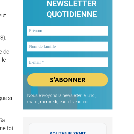
NEWSLETTER
QUOTIDIENNE
eut
8).
ge de
 le
Nous envoyons la newsletter le lundi,
que si
mardi, mercredi, jeudi et vendredi
 Sa
ne foi
SOUTENIR ZENIT