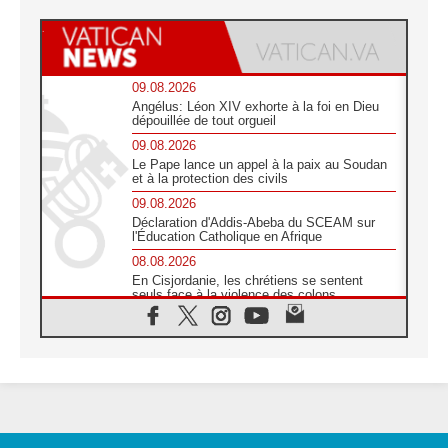
09.08.2026
Angélus: Léon XIV exhorte à la foi en Dieu
dépouillée de tout orgueil
09.08.2026
Le Pape lance un appel à la paix au Soudan
et à la protection des civils
09.08.2026
Déclaration d'Addis-Abeba du SCEAM sur
l'Éducation Catholique en Afrique
08.08.2026
En Cisjordanie, les chrétiens se sentent
seuls face à la violence des colons
08.08.2026
Léon XIV au sanctuaire de Notre Dame du
Bon Conseil à Genazzano en septembre
08.08.2026
Léon XIV: Sainte Agathe aide à contempler
la victoire de l'amour sur la mort
08.08.2026