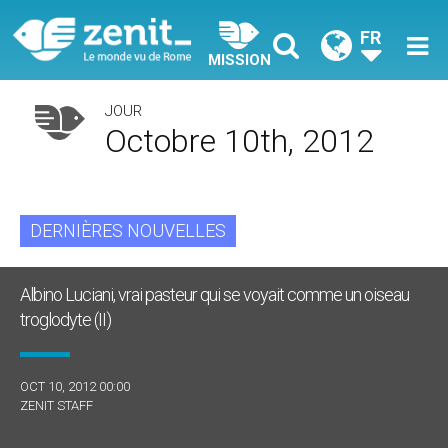
FR
MISSION
JOUR
Octobre 10th, 2012
DERNIÈRES NOUVELLES
Albino Luciani, vrai pasteur qui se voyait comme un oiseau
troglodyte (II)
OCT 10, 2012 00:00
ZENIT STAFF