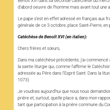
Benoît XVI dans sa seconde catéchèse du mercredi s
d’abord oeuvre de l’homme mais avant tout une a
Le pape s’est en effet adressé en français aux fr
générale de ce 3 octobre, place Saint-Pierre, en
Catéchèse de Benoît XVI (en italien):
Chers frères et sœurs,
Dans ma catéchèse précédente, j’ai commencé à pa
la sainte liturgie qui, comme l’affirme le Catéchism
adressée au Père dans l’Esprit Saint. Dans la litu
1073).
Je voudrais aujourd’hui que nous nous demandions
prière et, surtout, quelle place a, dans mon rappo
tant que participation à la prière commune du Corp