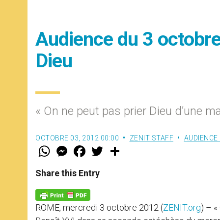
Audience du 3 octobre 2
Dieu
« On ne peut pas prier Dieu d’une man
OCTOBRE 03, 2012 00:00
ZENIT STAFF
AUDIENCE
W
M
F
T
S
h
e
a
w
h
a
s
c
i
a
t
s
e
t
r
Share this Entry
s
e
b
t
e
A
n
o
e
p
g
o
r
p
e
k
ROME, mercredi 3 octobre 2012 (
ZENIT.org
) – «
r