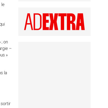
 le
qui
 ; on
urgie –
ous »
s la
sortir