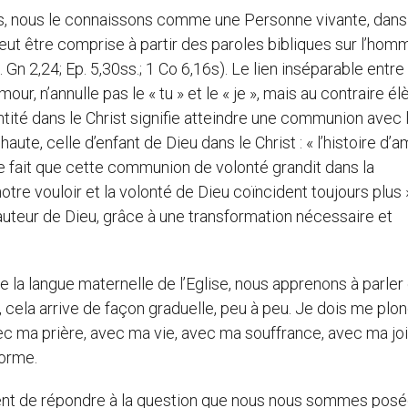
rons, nous le connaissons comme une Personne vivante, dans
 peut être comprise à partir des paroles bibliques sur l’hom
 Gn 2,24; Ep. 5,30ss.; 1 Co 6,16s). Le lien inséparable entre 
amour, n’annulle pas le « tu » et le « je », mais au contraire é
ntité dans le Christ signifie atteindre une communion avec lu
haute, celle d’enfant de Dieu dans le Christ : « l’histoire d’
e fait que cette communion de volonté grandit dans la
re vouloir et la volonté de Dieu coïncident toujours plus 
a hauteur de Dieu, grâce à une transformation nécessaire et
tre la langue maternelle de l’Eglise, nous apprenons à parler 
t, cela arrive de façon graduelle, peu à peu. Je dois me plo
ec ma prière, avec ma vie, avec ma souffrance, avec ma joi
forme.
ent de répondre à la question que nous nous sommes posé