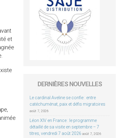
 avant
ité et
maginée
e.
existe
DERNIÈRES NOUVELLES
Le cardinal Aveline se confie : entre
catéchuménat, paix et défis migratoires
ape,
août 7, 2026
 animée
Léon XIV en France : le programme
détaillé de sa visite en septembre – 7
titres, vendredi 7 août 2026
août 7, 2026