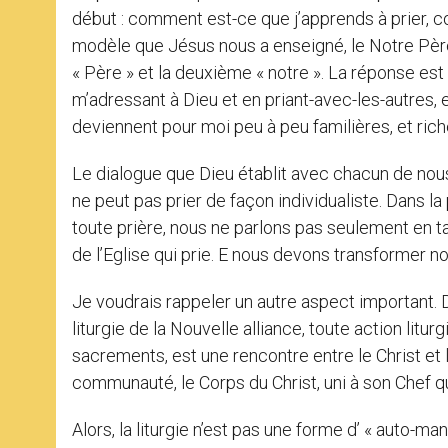
début : comment est-ce que j’apprends à prier, c
modèle que Jésus nous a enseigné, le Notre Père 
« Père » et la deuxième « notre ». La réponse est d
m’adressant à Dieu et en priant-avec-les-autres, e
deviennent pour moi peu à peu familières, et ric
Le dialogue que Dieu établit avec chacun de nous, 
ne peut pas prier de façon individualiste. Dans la p
toute prière, nous ne parlons pas seulement en ta
de l’Eglise qui prie. E nous devons transformer not
Je voudrais rappeler un autre aspect important. D
liturgie de la Nouvelle alliance, toute action litu
sacrements, est une rencontre entre le Christ et l’E
communauté, le Corps du Christ, uni à son Chef q
Alors, la liturgie n’est pas une forme d’ « auto-ma