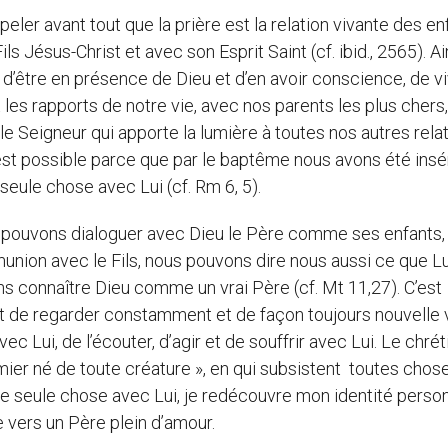
ler avant tout que la prière est la relation vivante des en
s Jésus-Christ et avec son Esprit Saint (cf. ibid., 2565). Ain
t d’être en présence de Dieu et d’en avoir conscience, de v
 les rapports de notre vie, avec nos parents les plus chers
c le Seigneur qui apporte la lumière à toutes nos autres relat
est possible parce que par le baptême nous avons été ins
eule chose avec Lui (cf. Rm 6, 5).
us pouvons dialoguer avec Dieu le Père comme ses enfants,
nion avec le Fils, nous pouvons dire nous aussi ce que Lui 
s connaître Dieu comme un vrai Père (cf. Mt 11,27). C’est
ait de regarder constamment et de façon toujours nouvelle 
vec Lui, de l’écouter, d’agir et de souffrir avec Lui. Le chrét
mier né de toute créature », en qui subsistent toutes chose
t une seule chose avec Lui, je redécouvre mon identité person
 vers un Père plein d’amour.