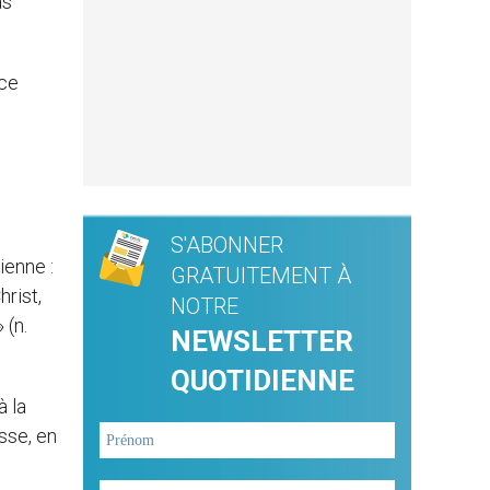
as
nce
S'ABONNER
ienne :
GRATUITEMENT À
hrist,
NOTRE
 (n.
NEWSLETTER
QUOTIDIENNE
à la
esse, en