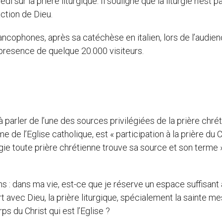
ur la prière liturgique. Il souligne que la liturgie n’est p
ction de Dieu.
ancophones, après sa catéchèse en italien, lors de l’audie
 presence de quelque 20.000 visiteurs.
rler de l’une des sources privilégiées de la prière chrét
e de l’Eglise catholique, est « participation à la prière du C
rgie toute prière chrétienne trouve sa source et son terme »
 : dans ma vie, est-ce que je réserve un espace suffisant 
rt avec Dieu, la prière liturgique, spécialement la sainte m
s du Christ qui est l’Eglise ?