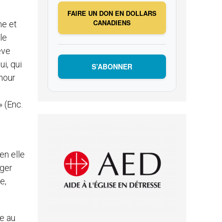
FAIRE UN DON EN DOLLARS
CANADIENS
me et
le
lève
i, qui
S’ABONNER
amour
» (Enc.
en elle
nger
e,
e au