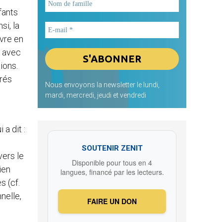
fants
si, la
ivre en
, avec
ions.
érés
Nous envoyons la newsletter le lundi,
mardi, mercredi, jeudi et vendredi
a dit :
SOUTENIR ZENIT
vers le
Disponible pour tous en 4
ien
langues, financé par les lecteurs.
s (cf.
nelle,
FAIRE UN DON