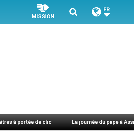
FR
MISSION
 de clic
La journée du pape à Assise : « Allons-y 