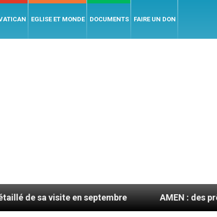
 VATICAN
EGLISE ET MONDE
DOCUMENTS
FAIRE UN DON
visite en septembre
AMEN : des prêtres à portée