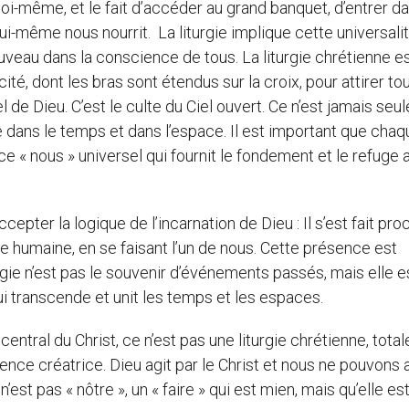
i-même, et le fait d’accéder au grand banquet, d’entrer da
i-même nous nourrit. La liturgie implique cette universalit
uveau dans la conscience de tous. La liturgie chrétienne es
ité, dont les bras sont étendus sur la croix, pour attirer tou
e Dieu. C’est le culte du Ciel ouvert. Ce n’est jamais seu
 dans le temps et dans l’espace. Il est important que chaq
ce « nous » universel qui fournit le fondement et le refuge 
ccepter la logique de l’incarnation de Dieu : Il s’est fait pro
ure humaine, en se faisant l’un de nous. Cette présence est
rgie n’est pas le souvenir d’événements passés, mais elle es
i transcende et unit les temps et les espaces.
central du Christ, ce n’est pas une liturgie chrétienne, tot
ce créatrice. Dieu agit par le Christ et nous ne pouvons a
n’est pas « nôtre », un « faire » qui est mien, mais qu’elle es