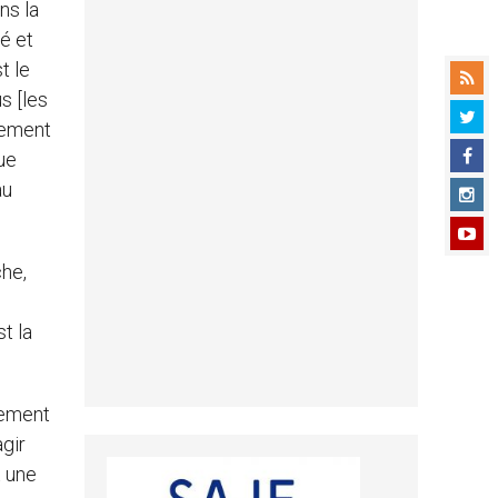
ns la
é et
t le
s [les
lement
ue
au
che,
t la
alement
gir
t une