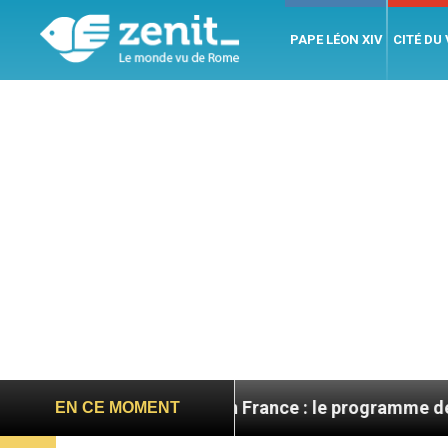
PAPE LÉON XIV
CITÉ DU
Léon XIV en France : le programme détaillé de sa 
EN CE MOMENT