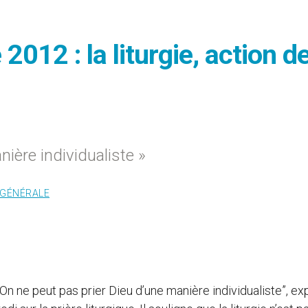
012 : la liturgie, action d
ière individualiste »
 GÉNÉRALE
 On ne peut pas prier Dieu d’une manière individualiste”, ex