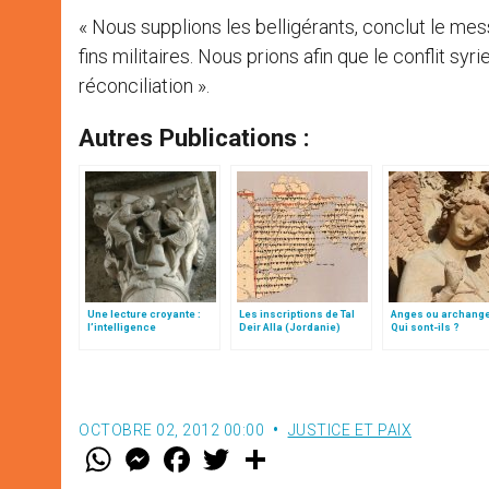
« Nous supplions les belligérants, conclut le mes
fins militaires. Nous prions afin que le conflit syr
réconciliation ».
Autres Publications :
Une lecture croyante :
Les inscriptions de Tal
Anges ou archang
l’intelligence
Deir Alla (Jordanie)
Qui sont-ils ?
typologique des deux
Testaments
OCTOBRE 02, 2012 00:00
JUSTICE ET PAIX
W
M
F
T
S
h
e
a
w
h
a
s
c
i
a