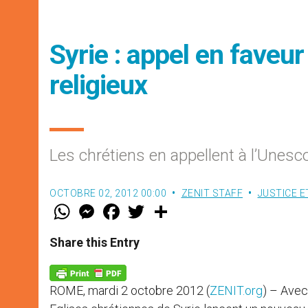
Syrie : appel en faveur
religieux
Les chrétiens en appellent à l’Unesc
OCTOBRE 02, 2012 00:00
ZENIT STAFF
JUSTICE E
W
M
F
T
S
h
e
a
w
h
a
s
c
i
a
t
s
e
t
r
Share this Entry
s
e
b
t
e
A
n
o
e
p
g
o
r
p
e
k
ROME, mardi 2 octobre 2012 (
ZENIT.org
) – Avec
r