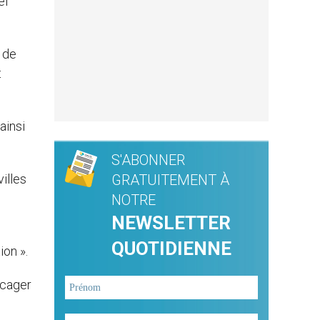
el
 de
t
ainsi
S'ABONNER
illes
GRATUITEMENT À
NOTRE
NEWSLETTER
QUOTIDIENNE
ion ».
ccager