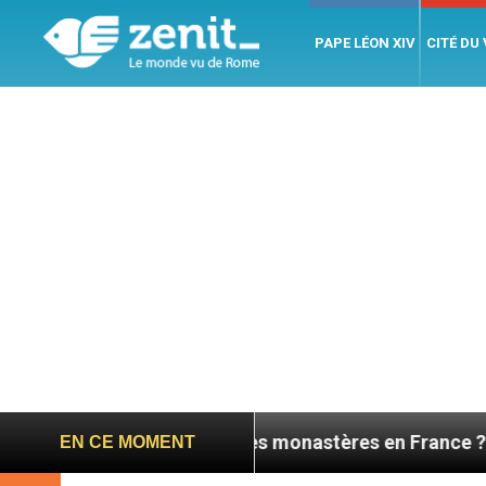
PAPE LÉON XIV
CITÉ DU
a fermeture des monastères en France ? 5 titres, jeudi
EN CE MOMENT