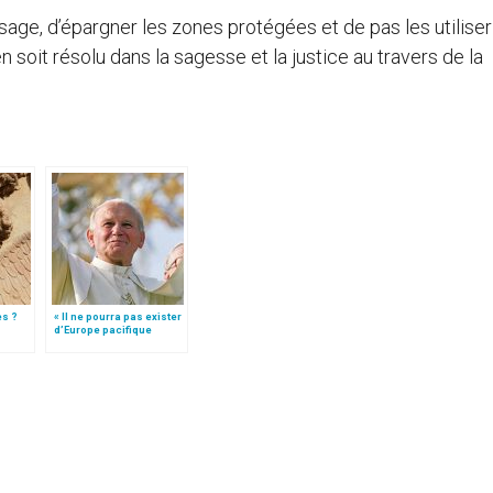
sage, d’épargner les zones protégées et de pas les utiliser
ien soit résolu dans la sagesse et la justice au travers de la
es ?
« Il ne pourra pas exister
d’Europe pacifique
sans… »: l’Ukraine, dans
la vision de Jean-Paul II