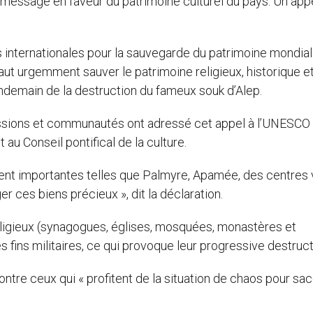
 message en faveur du patrimoine culturel du pays. Un app
ns internationales pour la sauvegarde du patrimoine mondial
l faut urgemment sauver le patrimoine religieux, historique e
lendemain de la destruction du fameux souk d’Alep.
ssions et communautés ont adressé cet appel à l’UNESCO 
 au Conseil pontifical de la culture.
nt importantes telles que Palmyre, Apamée, des centres v
r ces biens précieux », dit la déclaration.
s religieux (synagogues, églises, mosquées, monastères et
es fins militaires, ce qui provoque leur progressive destruct
ntre ceux qui « profitent de la situation de chaos pour sa