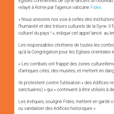
Eglises chrétiennes de Syrie lancent un nouveau
relayé à Rome par l’agence vaticane
Fides
.
« Nous unissons nos voix à celles des institutio
l’humanité et des trésors culturels de la Syrie. I
culturel du pays ! », indique cet appel lancé au 
Les responsables chrétiens de toutes les confe
qu’à la Congrégation pour les Eglises orientales et
« Les combats ont frappé des zones culturelleme
d’antiques cités, des musées, et mettent en dange
Ils protestent contre l’utilisation « des édifice
sanctuaires) » qui « continuent à être utilisés à d
Les évêques, souligne Fides, mettent en garde co
ou vandaliser des édifices historiques ».