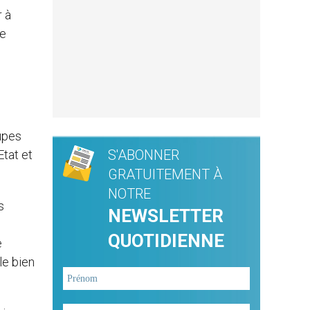
r à
de
oupes
S'ABONNER
’Etat et
GRATUITEMENT À
NOTRE
s
NEWSLETTER
QUOTIDIENNE
e
le bien