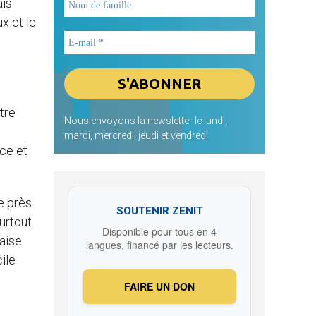
ais
x et le
tre
Nous envoyons la newsletter le lundi,
mardi, mercredi, jeudi et vendredi
ce et
ce près
SOUTENIR ZENIT
surtout
Disponible pour tous en 4
çaise
langues, financé par les lecteurs.
ile
FAIRE UN DON