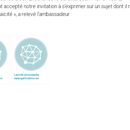
ccepté notre invitation à s’exprimer sur un sujet dont il n
 laïcité », a relevé l’ambassadeur.
e
Laïcité et nouvelle
ns
évangélisation en
lise et
France, par le card.
Tauran