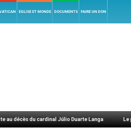
 VATICAN
EGLISE ET MONDE
DOCUMENTS
FAIRE UN DON
ardinal Júlio Duarte Langa
Le pape Léon XIV 