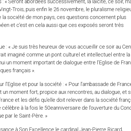
: « Seront abordées successivement, la laïcité, ce soir, m
Vingt-Trois, puis enfin le 26 novembre, le pluralisme religieu
de la société de mon pays, ces questions concernent plus
péen et c’est en cela aussi que ces exposés seront très
 : « Je suis très heureux de vous accueillir ce soir au Cen
ait imaginé comme un pont culturel et intellectuel entre la
ui un moment important de dialogue entre l’Eglise de Fran
êques français ».
our l’Eglise et pour la société : « Pour l’ambassade de Fran
ent un moment fort, propice aux rencontres, au dialogue, et 
France et les défis qu’elle doit relever dans la société fran
célèbre à la fois le 50eanniversaire de l’ouverture du Conc
ue par le Saint-Père. »
sance à Son Excellence le cardinal Jean-Pierre Ricard,