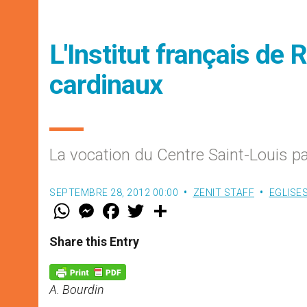
L'Institut français de 
cardinaux
La vocation du Centre Saint-Louis p
SEPTEMBRE 28, 2012 00:00
ZENIT STAFF
EGLISE
W
M
F
T
S
h
e
a
w
h
a
s
c
i
a
t
s
e
t
r
Share this Entry
s
e
b
t
e
A
n
o
e
p
g
o
r
p
e
k
A. Bourdin
r