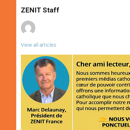
A
n
o
e
p
g
o
r
ZENIT Staff
p
e
k
r
View all articles