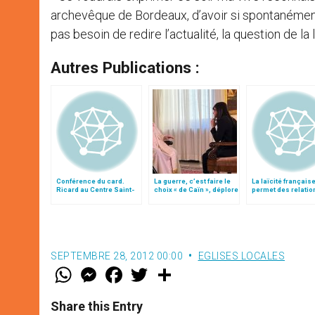
archevêque de Bordeaux, d’avoir si spontanément a
pas besoin de redire l’actualité, la question de la
Autres Publications :
Conférence du card.
La guerre, c’est faire le
La laïcité français
Ricard au Centre Saint-
choix « de Caïn », déplore
permet des relatio
Louis de Rome
le pape François
pacifiées entre l’Eg
l’Etat
SEPTEMBRE 28, 2012 00:00
EGLISES LOCALES
W
M
F
T
S
h
e
a
w
h
a
s
c
i
a
t
s
e
t
r
Share this Entry
s
e
b
t
e