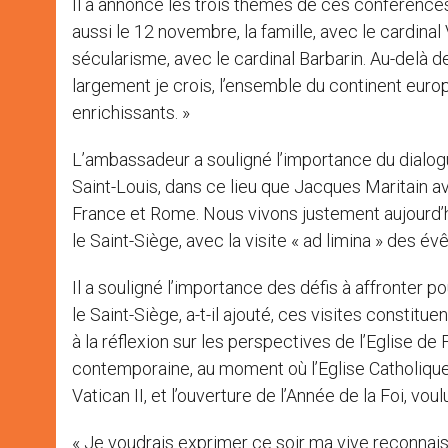
Il a annoncé les trois thèmes de ces conférences 
aussi le 12 novembre, la famille, avec le cardinal 
sécularisme, avec le cardinal Barbarin. Au-delà 
largement je crois, l’ensemble du continent euro
enrichissants. »
L’ambassadeur a souligné l’importance du dialogue
Saint-Louis, dans ce lieu que Jacques Maritain av
France et Rome. Nous vivons justement aujourd’h
le Saint-Siège, avec la visite « ad limina » des év
Il a souligné l’importance des défis à affronter p
le Saint-Siège, a-t-il ajouté, ces visites constitu
à la réflexion sur les perspectives de l’Eglise de 
contemporaine, au moment où l’Eglise Catholique 
Vatican II, et l’ouverture de l’Année de la Foi, voul
« Je voudrais exprimer ce soir ma vive reconnais