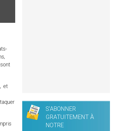
ats-
ns,
 sont
, et
ttaquer
S'ABONNER
GRATUITEMENT À
ompris
NOTRE