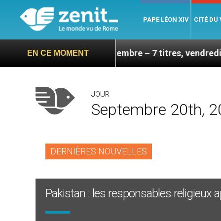
PAPE LÉON XIV
CITÉ DU
sa visite en septembre – 7 titres, vendredi 7 août 202
EN CE MOMENT
JOUR
Septembre 20th, 
DERNIÈRES NOUVELLES
Pakistan : les responsables religieux 