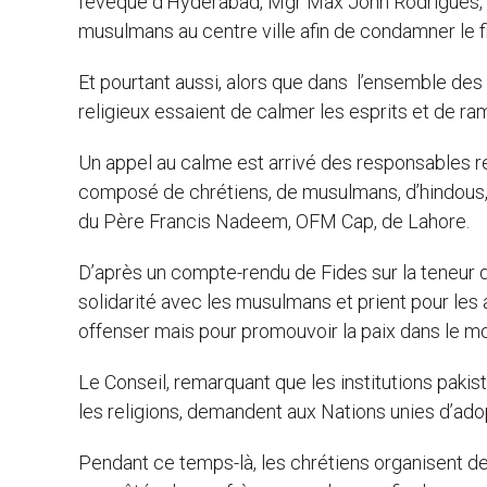
l’évêque d’Hyderabad, Mgr Max John Rodrigues, on
musulmans au centre ville afin de condamner le f
Et pourtant aussi, alors que dans l’ensemble des
religieux essaient de calmer les esprits et de ra
Un appel au calme est arrivé des responsables rel
composé de chrétiens, de musulmans, d’hindous, 
du Père Francis Nadeem, OFM Cap, de Lahore.
D’après un compte-rendu de Fides sur la teneur 
solidarité avec les musulmans et prient pour les au
offenser mais pour promouvoir la paix dans le mo
Le Conseil, remarquant que les institutions paki
les religions, demandent aux Nations unies d’ado
Pendant ce temps-là, les chrétiens organisent d