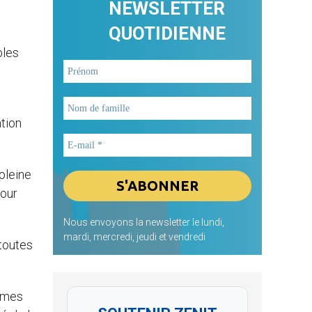
NEWSLETTER
QUOTIDIENNE
bles
tion
pleine
pour
Nous envoyons la newsletter le lundi,
mardi, mercredi, jeudi et vendredi
 toutes
ommes