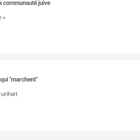
la communauté juive
e »
 qui "marchent"
ruelhart