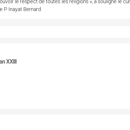
oir le respect de toutes les religions », a souligné le cur
 P. Inayat Bernard.
an XXIII