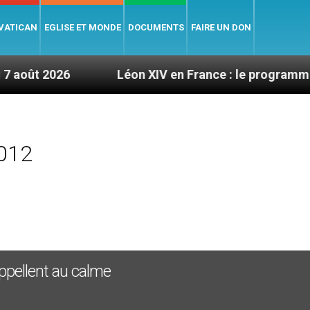
 VATICAN
EGLISE ET MONDE
DOCUMENTS
FAIRE UN DON
6
Léon XIV en France : le programme détaillé de
2012
appellent au calme