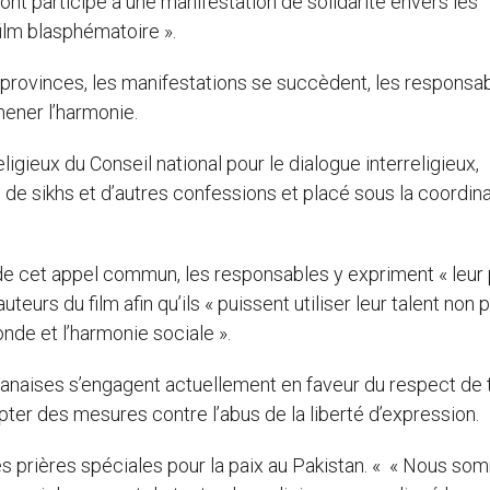
t participé à une manifestation de solidarité envers les
ilm blasphématoire ».
 provinces, les manifestations se succèdent, les responsa
mener l’harmonie.
igieux du Conseil national pour le dialogue interreligieux,
de sikhs et d’autres confessions et placé sous la coordina
de cet appel commun, les responsables y expriment « leur 
teurs du film afin qu’ils « puissent utiliser leur talent non 
nde et l’harmonie sociale ».
stanaises s’engagent actuellement en faveur du respect de
pter des mesures contre l’abus de la liberté d’expression.
es prières spéciales pour la paix au Pakistan. « « Nous s