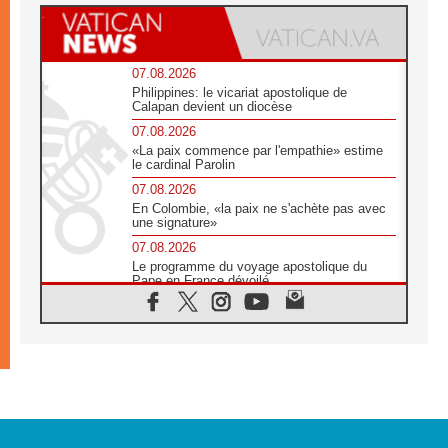
07.08.2026
Philippines: le vicariat apostolique de
Calapan devient un diocèse
07.08.2026
«La paix commence par l'empathie» estime
le cardinal Parolin
07.08.2026
En Colombie, «la paix ne s'achète pas avec
une signature»
07.08.2026
Le programme du voyage apostolique du
Pape en France dévoilé
07.08.2026
1ère Conférence continentale sur l'éducation
catholique en Afrique
07.08.2026
Un logo symbolique pour la venue du Pape
en France
07.08.2026
Cardinal Rossi: «La venue du Pape Léon en