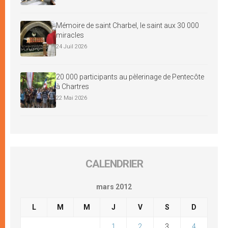
Mémoire de saint Charbel, le saint aux 30 000
miracles
24 Juil 2026
20 000 participants au pèlerinage de Pentecôte
à Chartres
22 Mai 2026
CALENDRIER
mars 2012
L
M
M
J
V
S
D
1
2
3
4