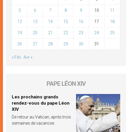
5
6
7
8
9
10
11
12
13
14
15
16
17
18
19
20
21
22
23
24
25
26
27
28
29
30
31
« Fév
Avr »
PAPE LÉON XIV
Les prochains grands
rendez-vous du pape Léon
XIV
De retour au Vatican, après trois
semaines de vacances