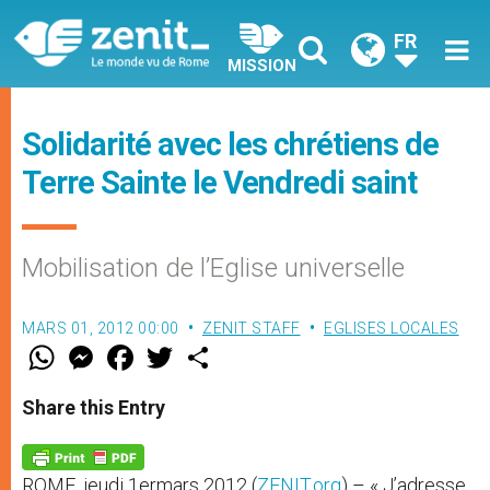
FR
MISSION
Solidarité avec les chrétiens de
Terre Sainte le Vendredi saint
Mobilisation de l’Eglise universelle
MARS 01, 2012 00:00
ZENIT STAFF
EGLISES LOCALES
W
M
F
T
S
h
e
a
w
h
a
s
c
i
a
t
s
e
t
r
Share this Entry
s
e
b
t
e
A
n
o
e
p
g
o
r
p
e
k
ROME, jeudi 1ermars 2012 (
ZENIT.org
) – « J’adresse
r