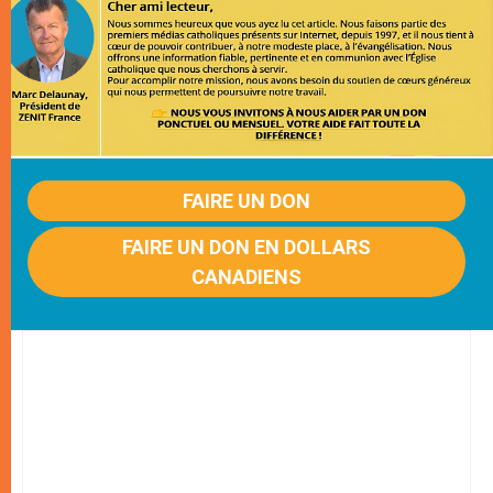
FAIRE UN DON
FAIRE UN DON EN DOLLARS
CANADIENS