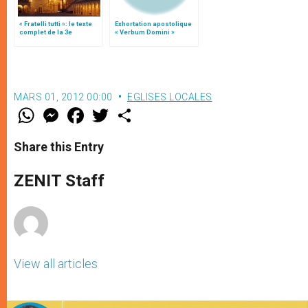
« Fratelli tutti »: le texte
Exhortation apostolique
complet de la 3e
« Verbum Domini »
encyclique du pape
François
MARS 01, 2012 00:00
EGLISES LOCALES
W
M
F
T
S
h
e
a
w
h
a
s
c
i
a
t
s
e
t
r
Share this Entry
s
e
b
t
e
A
n
o
e
p
g
o
r
ZENIT Staff
p
e
k
r
View all articles