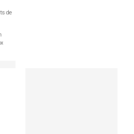
nts de
n
ux