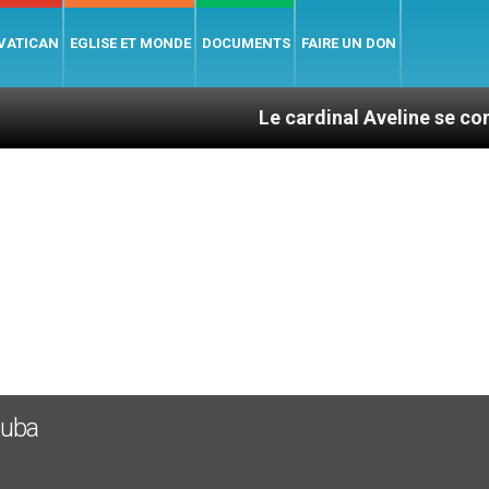
 VATICAN
EGLISE ET MONDE
DOCUMENTS
FAIRE UN DON
Le cardinal Aveline se confie : entre
Cuba