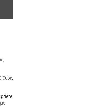
nd,
à Cuba,
 prière
que