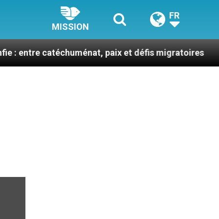
FR
MISSION
 catéchuménat, paix et défis migratoires
Léon XI