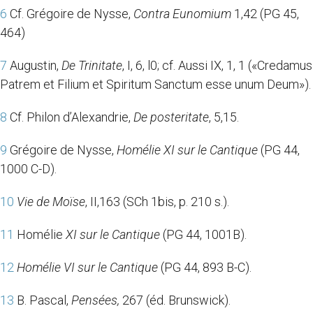
6
Cf. Grégoire de Nysse,
Contra Eunomium
1,42 (PG 45,
464)
7
Augustin,
De Trinitate
, I, 6, l0; cf. Aussi IX, 1, 1 («Credamus
Patrem et Filium et Spiritum Sanctum esse unum Deum»).
8
Cf. Philon d’Alexandrie,
De posteritate
, 5,15.
9
Grégoire de Nysse,
Homélie XI sur le Cantique
(PG 44,
1000 C-D).
10
Vie de Moïse
, II,163 (SCh 1bis, p. 210 s.).
11
Homélie
XI sur le Cantique
(PG 44, 1001B).
12
Homélie VI sur le Cantique
(PG 44, 893 B-C).
13
B. Pascal,
Pensées,
267 (éd. Brunswick).