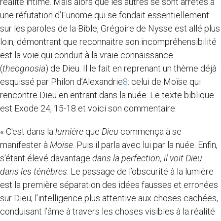
réalité intime. Mais alors que les autres se sont arrêtés à
une réfutation d’Eunome qui se fondait essentiellement
sur les paroles de la Bible, Grégoire de Nysse est allé plus
loin, démontrant que reconnaitre son incompréhensibilité
est la voie qui conduit à la vraie connaissance
(
theognosia
) de Dieu. Il le fait en reprenant un thème déjà
esquissé par Philon d’Alexandrie
8
: celui de Moïse qui
rencontre Dieu en entrant dans la nuée. Le texte biblique
est Exode 24, 15-18 et voici son commentaire:
« C'est dans la
lumière
que
Dieu
commença à se
manifester à
Moïse
. Puis il parla avec lui par la nuée. Enfin,
s'étant élevé davantage
dans la perfection, il voit Dieu
dans les ténèbres
. Le passage de l’obscurité à la lumière
est la première séparation des idées fausses et erronées
sur Dieu; l’intelligence plus attentive aux choses cachées,
conduisant l’âme à travers les choses visibles à la réalité