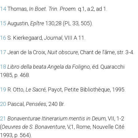
14
Thomas,
In Boet. Trin. Proem.
q.1, a.2, ad 1.
15
Augustin,
Epître
130,28 (PL 33, 505).
16
S. Kierkegaard,
Journal
, VIII A 11.
17
Jean de la Croix,
Nuit obscure
, Chant de l’âme, str. 3-4.
18
Libro della beata Angela da Foligno,
éd. Quaracchi
1985, p. 468.
19
R. Otto,
Le Sacré
, Payot, Petite Bibliothèque, 1995.
20
Pascal,
Pensées
, 240 Br.
21
Bonaventurae
Itinerarium mentis in Deum
, VII, 1-2
(
Oeuvres de S. Bonaventure
, V,1, Rome, Nouvelle Cité
1993, p. 564).