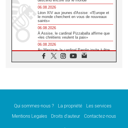
descend encore sur le monde
06.08.2026
Léon XIV aux jeunes d'Assise: «l'Europe et
le monde cherchent en vous de nouveaux
saints»
06.08.2026
À Assise, le cardinal Pizzaballa affirme que
«les chrétiens veulent la paix»
06.08.2026
Au Mexique, le cardinal Parolin invite à être
aux côtés des marginalisées
06.08.2026
À Assise, le Pape invite les jeunes à
«construire la civilisation de l'amour»
05.08.2026
La visite du Pape en Argentine portera «un
message de paix et de dignité humaine»
05.08.2026
«La visite du Pape en Uruguay renforcera
l'espérance» affirme Mgr Tróccoli
Qui sommes-nous ?
La propriété
Les services
05.08.2026
Mentions Legales
Droits d’auteur
Contactez-nous
Le nonce en Ukraine: «Il est inquiétant
d'entendre ceux qui bénissent la guerre»
05.08.2026