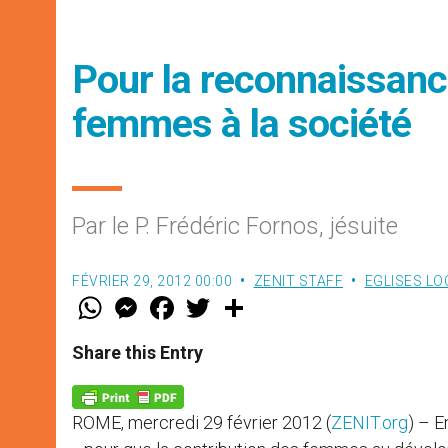
Pour la reconnaissance
femmes à la société
Par le P. Frédéric Fornos, jésuite
FÉVRIER 29, 2012 00:00
ZENIT STAFF
EGLISES LO
W
M
F
T
S
h
e
a
w
h
a
s
c
i
a
t
s
e
t
r
Share this Entry
s
e
b
t
e
A
n
o
e
p
g
o
r
p
e
k
ROME, mercredi 29 février 2012 (
ZENIT.org
) – E
r