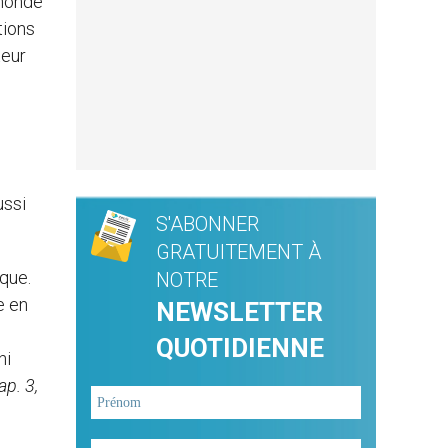
 monde
tions
teur
ussi
S'ABONNER
GRATUITEMENT À
que.
NOTRE
e en
NEWSLETTER
QUOTIDIENNE
ni
ap. 3,