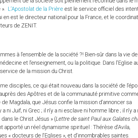
oppement de la société soit pleinement reconnue dans le
e ».
L’Apostolat de la Prière
est le service officiel des inten
i en est le directeur national pour la France, et le coordina
teurs de ZENIT.
mmes à l’ensemble de la société ?! Bien-sûr dans la vie de
 médecine et l’enseignement, ou la politique. Dans l’Eglise a
ervice de la mission du Christ.
e disciples, ce qui était nouveau dans la société de l’épo
e auprès des Apôtres et de la communauté primitive comm
e de Magdala, que Jésus confie la mission d’annoncer sa
a ni Juif, ni Grec ; il n’y a ni esclave ni homme libre ; il n’y a 
 dans le Christ Jésus » (
Lettre de saint Paul aux Galates ch
nt apporté un réel dynamisme spirituel : Thérèse d’Avila,
s « docteurs de l’Eglises », et d’innombrables saintes.