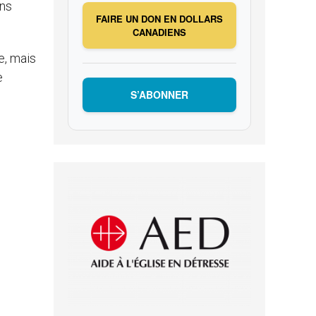
ans
FAIRE UN DON EN DOLLARS
CANADIENS
e, mais
e
S’ABONNER