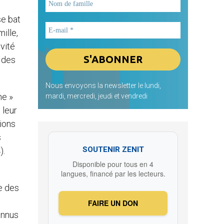
se bat
mille,
ivité
à des
Nous envoyons la newsletter le lundi,
ne »
mardi, mercredi, jeudi et vendredi
 leur
tions
s
SOUTENIR ZENIT
).
Disponible pour tous en 4
langues, financé par les lecteurs.
e des
FAIRE UN DON
onnus