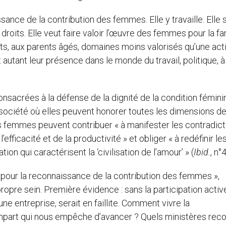
ance de la contribution des femmes. Elle y travaille. Elle 
roits. Elle veut faire valoir l’œuvre des femmes pour la fa
ants, aux parents âgés, domaines moins valorisés qu’une act
t autant leur présence dans le monde du travail, politique, 
nsacrées à la défense de la dignité de la condition fémini
e société où elles peuvent honorer toutes les dimensions de
, les femmes peuvent contribuer « à manifester les contradic
efficacité et de la productivité » et obliger « à redéfinir le
n qui caractérisent la ‘civilisation de l’amour’ » (
Ibid.
, n°4
« pour la reconnaissance de la contribution des femmes »,
opre sein. Première évidence : sans la participation activ
e entreprise, serait en faillite. Comment vivre la
rempart qui nous empêche d’avancer ? Quels ministères rec