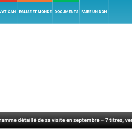
 VATICAN
EGLISE ET MONDE
DOCUMENTS
FAIRE UN DON
 de sa visite en septembre – 7 titres, vendredi 7 août