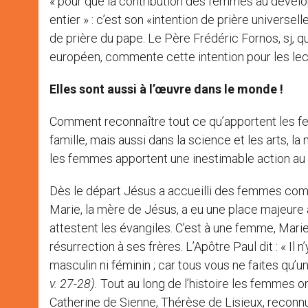
« pour que la contribution des femmes au dével
entier » : c’est son «intention de prière universell
de prière du pape. Le Père Frédéric Fornos, sj, qu
européen, commente cette intention pour les lec
Elles sont aussi à l’œuvre dans le monde !
Comment reconnaître tout ce qu’apportent les fe
famille, mais aussi dans la science et les arts, la
les femmes apportent une inestimable action au s
Dès le départ Jésus a accueilli des femmes comm
Marie, la mère de Jésus, a eu une place majeur
attestent les évangiles. C’est à une femme, Mari
résurrection à ses frères. L’Apôtre Paul dit : « Il n’y 
masculin ni féminin ; car tous vous ne faites qu’un
v. 27-28).
Tout au long de l’histoire les femmes o
Catherine de Sienne, Thérèse de Lisieux, reconnue