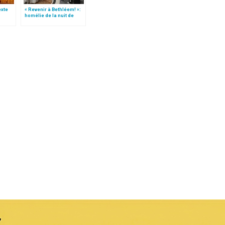
texte
« Revenir à Bethléem! »:
homélie de la nuit de
e
Noël (texte complet)