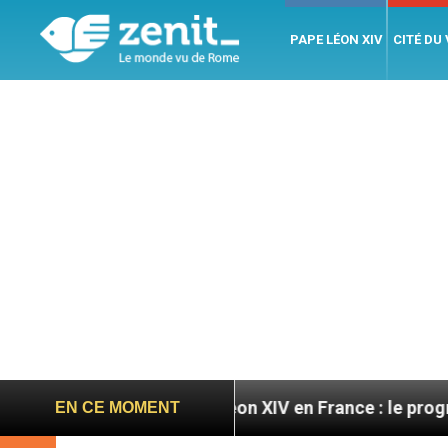
PAPE LÉON XIV
CITÉ DU
oires
Léon XIV en France : le programme détaillé
EN CE MOMENT