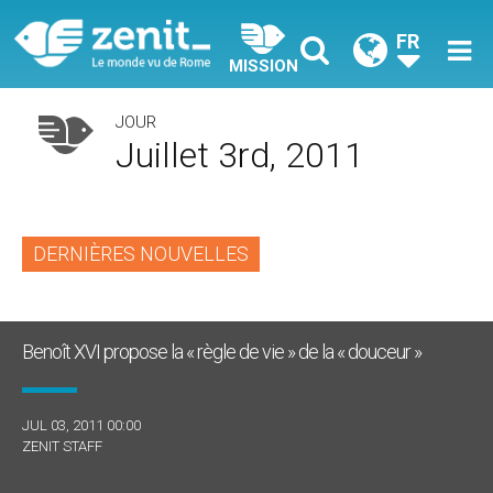
FR
MISSION
JOUR
Juillet 3rd, 2011
DERNIÈRES NOUVELLES
Benoît XVI propose la « règle de vie » de la « douceur »
JUL 03, 2011 00:00
ZENIT STAFF