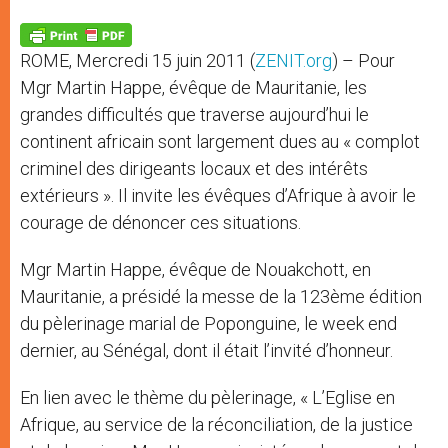
A
n
o
e
p
g
o
r
p
e
k
ROME, Mercredi 15 juin 2011 (
ZENIT.org
) – Pour
r
Mgr Martin Happe, évêque de Mauritanie, les
grandes difficultés que traverse aujourd’hui le
continent africain sont largement dues au « complot
criminel des dirigeants locaux et des intérêts
extérieurs ». Il invite les évêques d’Afrique à avoir le
courage de dénoncer ces situations.
Mgr Martin Happe, évêque de Nouakchott, en
Mauritanie, a présidé la messe de la 123ème édition
du pèlerinage marial de Poponguine, le week end
dernier, au Sénégal, dont il était l’invité d’honneur.
En lien avec le thème du pèlerinage, « L’Eglise en
Afrique, au service de la réconciliation, de la justice