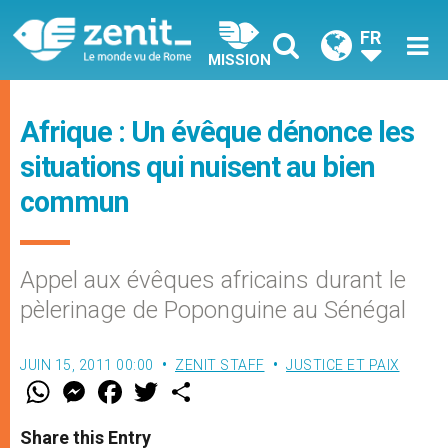
FR
MISSION
Afrique : Un évêque dénonce les
situations qui nuisent au bien
commun
Appel aux évêques africains durant le
pèlerinage de Poponguine au Sénégal
JUIN 15, 2011 00:00
ZENIT STAFF
JUSTICE ET PAIX
W
M
F
T
S
h
e
a
w
h
a
s
c
i
a
t
s
e
t
r
Share this Entry
s
e
b
t
e