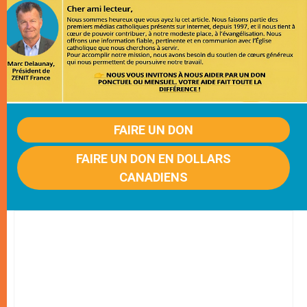
FAIRE UN DON
FAIRE UN DON EN DOLLARS
CANADIENS