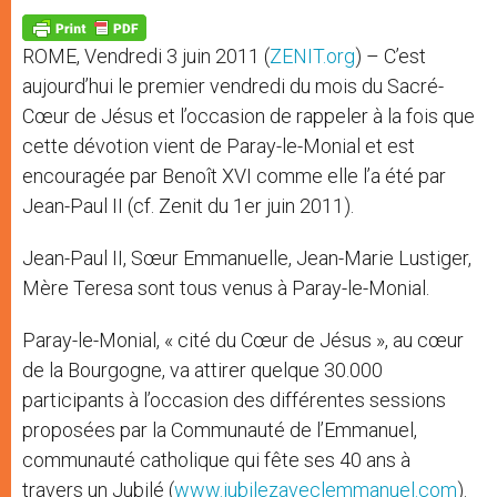
A
n
o
e
p
g
o
r
p
e
k
ROME, Vendredi 3 juin 2011 (
ZENIT.org
) – C’est
r
aujourd’hui le premier vendredi du mois du Sacré-
Cœur de Jésus et l’occasion de rappeler à la fois que
cette dévotion vient de Paray-le-Monial et est
encouragée par Benoît XVI comme elle l’a été par
Jean-Paul II (cf. Zenit du 1er juin 2011).
Jean-Paul II, Sœur Emmanuelle, Jean-Marie Lustiger,
Mère Teresa sont tous venus à Paray-le-Monial.
Paray-le-Monial, « cité du Cœur de Jésus », au cœur
de la Bourgogne, va attirer quelque 30.000
participants à l’occasion des différentes sessions
proposées par la Communauté de l’Emmanuel,
communauté catholique qui fête ses 40 ans à
travers un Jubilé (
www.jubilezaveclemmanuel.com
).