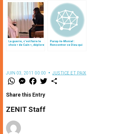
La guerre, c’est faire le
Paray-le-Monial :
choix « de Caïn », déplore
Rencontrer ce Dieu qui
le pape François
aime tant les hommes
JUIN 03, 2011 00:00
JUSTICE ET PAIX
W
M
F
T
S
h
e
a
w
h
a
s
c
i
a
t
s
e
t
r
Share this Entry
s
e
b
t
e
A
n
o
e
p
g
o
r
ZENIT Staff
p
e
k
r