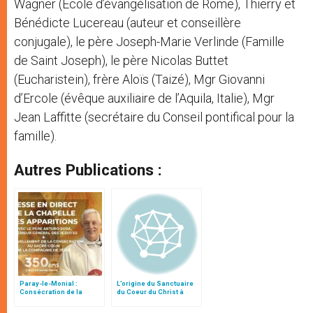
Wagner (Ecole d’évangélisation de Rome), Thierry et
Bénédicte Lucereau (auteur et conseillère
conjugale), le père Joseph-Marie Verlinde (Famille
de Saint Joseph), le père Nicolas Buttet
(Eucharistein), frère Aloïs (Taizé), Mgr Giovanni
d’Ercole (évêque auxiliaire de l’Aquila, Italie), Mgr
Jean Laffitte (secrétaire du Conseil pontifical pour la
famille).
Autres Publications :
Paray-le-Monial :
L’origine du Sanctuaire
Consécration de la
du Coeur du Christ à
Compagnie de Jésus au
Paray-le-Monial et les
Sacré-Cœur
sessions d'été