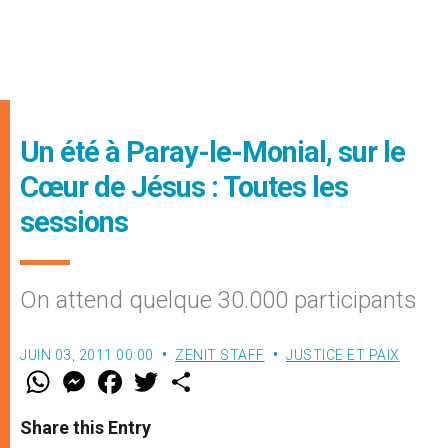
Un été à Paray-le-Monial, sur le
Cœur de Jésus : Toutes les
sessions
On attend quelque 30.000 participants
JUIN 03, 2011 00:00
ZENIT STAFF
JUSTICE ET PAIX
W
M
F
T
S
h
e
a
w
h
a
s
c
i
a
t
s
e
t
r
Share this Entry
s
e
b
t
e