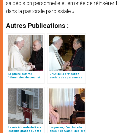
sa décision personnelle et erronée de réinsérer H.
dans la pastorale paroissiale ».
Autres Publications :
La prière comme
ONU: de la protection
"dimension du cœur et
sociale des personnes
acte de liberté", par Mgr
trisomiques, par Mgr
Follo
Auza (traduction
complète)
La miséricorde du Père
La guerre, c’est faire le
est plus grande que tes
choix « de Caïn », déplore