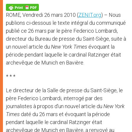
A
n
o
e
p
g
o
r
p
e
k
ROME, Vendredi 26 mars 2010 (
ZENIT.org
) – Nous
r
publions ci-dessous le texte intégral du communiqué
publié ce 26 mars par le père Federico Lombardi,
directeur du Bureau de presse du Saint-Siège, suite à
un nouvel article du
New York Times
évoquant la
période pendant laquelle le cardinal Ratzinger était
archevêque de Munich en Bavière.
* * *
Le directeur de la Salle de presse du Saint-Siège, le
père Federico Lombardi, interrogé par des
journalistes à propos d’un nouvel article du
New York
Times
daté du 26 mars et évoquant la période
pendant laquelle le cardinal Ratzinger était
archevêque de Munich en Bavière, a renvoyé au