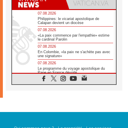
07.08.2026
Philippines: le vicariat apostolique de
Calapan devient un diocèse
07.08.2026
«La paix commence par l'empathie» estime
le cardinal Parolin
07.08.2026
En Colombie, «la paix ne s'achète pas avec
une signature»
07.08.2026
Le programme du voyage apostolique du
Pape en France dévoilé
07.08.2026
1ère Conférence continentale sur l'éducation
catholique en Afrique
07.08.2026
Un logo symbolique pour la venue du Pape
en France
07.08.2026
Cardinal Rossi: «La venue du Pape Léon en
Argentine est un hommage à François»