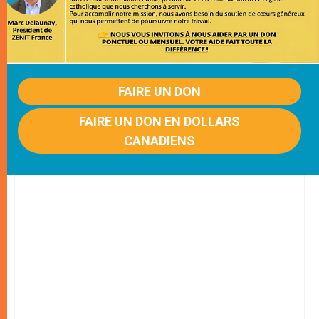
FAIRE UN DON
FAIRE UN DON EN DOLLARS
CANADIENS