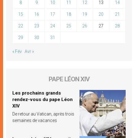
8
9
10
11
12
13
14
15
16
17
18
19
20
21
22
23
24
25
26
27
28
29
30
31
« Fév
Avr »
PAPE LÉON XIV
Les prochains grands
rendez-vous du pape Léon
XIV
De retour au Vatican, après trois
semaines de vacances