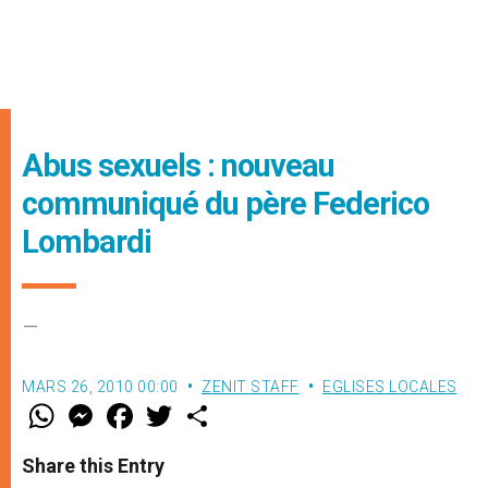
Abus sexuels : nouveau
communiqué du père Federico
Lombardi
–
MARS 26, 2010 00:00
ZENIT STAFF
EGLISES LOCALES
W
M
F
T
S
h
e
a
w
h
a
s
c
i
a
t
s
e
t
r
Share this Entry
s
e
b
t
e