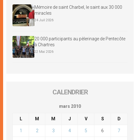
Mémoire de saint Charbel, le saint aux 30 000
miracles
24 Juil 2026
20 000 participants au pèlerinage de Pentecôte
à Chartres
22 Mai 2026
CALENDRIER
mars 2010
L
M
M
J
V
S
D
1
2
3
4
5
6
7