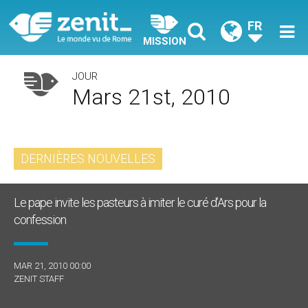
FR
MISSION
JOUR
Mars 21st, 2010
DERNIÈRES NOUVELLES
Le pape invite les pasteurs à imiter le curé d’Ars pour la
confession
MAR 21, 2010 00:00
ZENIT STAFF