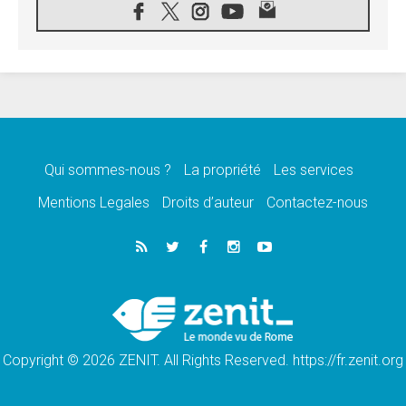
07.08.2026
Hiroshima et Nagasaki, 81 ans après,
lancement des «dix jours de prière pour la
paix»
06.08.2026
Préparatifs des JMJ 2027 à Séoul: «c'est
passionnant et l'impatience est immense!»
06.08.2026
Chrétiens et confucéens: respect et sagesse
pour relever les «défis urgents»
Qui sommes-nous ?
La propriété
Les services
06.08.2026
Mentions Legales
Droits d’auteur
Contactez-nous
À Sainte-Marie-Majeure, la grâce de Dieu
descend encore sur le monde
06.08.2026
Léon XIV aux jeunes d'Assise: «l'Europe et
le monde cherchent en vous de nouveaux
saints»
06.08.2026
À Assise, le cardinal Pizzaballa affirme que
«les chrétiens veulent la paix»
Copyright © 2026 ZENIT. All Rights Reserved. https://fr.zenit.org