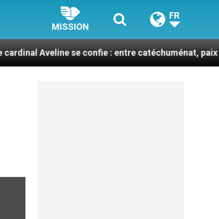
FR
MISSION
Aveline se confie : entre catéchuménat, paix et défis m