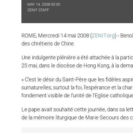
MAY 14, 2008 00:00
ZENIT STAFF
ROME, Mercredi 14 mai 2008 (
ZENIT.org
) - Beno
des chrétiens de Chine.
Une indulgente plénière a été attachée à la parti
25 mai, dans le diocèse de Hong Kong, à la dem
« C'est le désir du Saint-Père que les fidèles asp
surnaturelles, surtout la foi, l'espérance et la cha
fondement visible de l'unité de l'Eglise catholique »,
Le pape avait souhaité cette journée, dans sa let
de la mémoire liturgique de Marie Secours des c